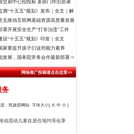
源交易中心招投标 多部门作出部署
监测“十五五”规划》发布｜全文｜解
意见推动互联网基础资源高质量发展
部署开展安全生产“打非治违”工作
建设“十五五”规划》印发｜全文
国家要提升孩子们这些能力素养
视频]
牢记初心使命 奋进复兴征程丨“转折之城”激荡..
·[视频]
牢记初心使命 奋进复兴征程
能发展，国务院常务会作最新部署⇒
网络推广投稿请点击这里>>
“神药”背后的真相
服务
来源：
民政部网站
字体大小[
大
中
小
]
推动流动儿童在居住地均等化享