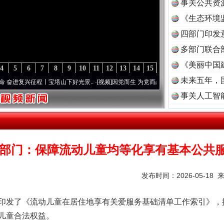
事关公共资
《生态环境
读
四部门印发
多部门联合
《美丽中国
4
5
6
7
8
9
10
11
12
13
14
15
未来五年，
复兴征程丨宝塔山下好光景..
·[视频]
因党而生 为党而战——百年“纪”事⑧加强纪律..
·[
事关人工智
茶叶“炒上天”
3部门：保障流动儿童均等化享有基本公共
发布时间：2026-05-18 
发了《流动儿童在居住地享有关爱服务基础清单工作索引》，
儿童合法权益。