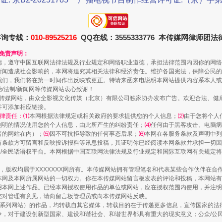
珠宝鉴定乱象
咨询专线：
010-89525216
QQ在线：3555333776 本传媒网律师团
和免责声明：
德，遵守中国互联网法律法规及行业规定和网络职业道德，承担法律范围内因你的网络
新闻造成社会影响的，本网将追究其相关法律和经济责任。维护各国宪法，保障公民的
我们，我们将在第一时间作出反映或更正。特请来函来电说明本网站提供内容系本人或
治/法制/新闻网等传媒网站衷心致谢！
新闻网等传媒网站，由众全影视文化传媒（北京）有限公司独家协办发布广告。欢迎合法、
并可添加相应链接。
律责任：⑴
本网根据法律规定或相关政府的要求提供您的个人信息；
⑵
由于您将个人
列明的情况使用您的个人信息，由此所产生的纠纷责任；
⑷
任何由于黑客攻击、电脑病
者的网站在内）；
⑸
因不可抗拒导致的任何事态后果；
⑹
本网在各服务条款及声明中列
有条款方可留言和反映投诉报料等讯息投稿，其证明你已经阅读本网条款并承担一切因
民众/全民话语权平台。本网根据中国互联网法律法规及行业规定和国际互联网有关规定
走近一线检察官
作品，版权均属于XXXXXXX网所有。本传媒网站拥有管理笔名和代表某些合作伙伴在
本网及本网所属网站的一切权力。你在本传媒网站留言板发表的评论和投稿，本网站有
本网上述作品。已经本网授权使用作品的单位或网站，应在授权范围内使用，并注明“来
您对管理有意见，请向留言板管理员或向本传媒网站反映。
本传媒系列网站）的作品，均转载自其它媒体，转载目的在于传递更多信息，宣传国家的
，对于建设创新型国家、建设和谐社会、和谐世界都具有重大的现实意义；公众/公民/