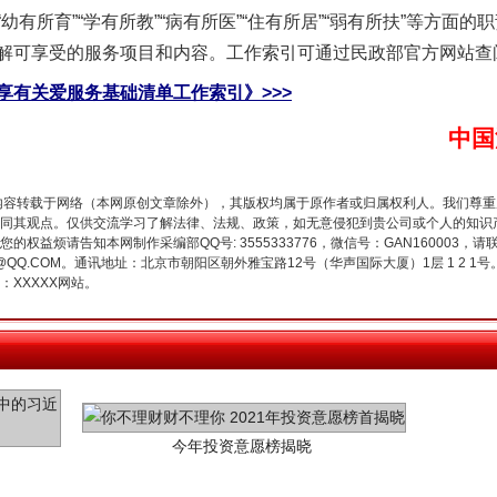
所育”“学有所教”“病有所医”“住有所居”“弱有所扶”等方面
解可享受的服务项目和内容。工作索引可通过民政部官方网站查
谢谢有你温暖了四季
享有关爱服务基础清单工作索引》>>>
中国
内容转载于网络（本网原创文章除外），其版权均属于原作者或归属权利人。我们尊
同其观点。仅供交流学习了解法律、法规、政策，如无意侵犯到贵公司或个人的知识
权益烦请告知本网制作采编部QQ号: 3555333776，微信号：GAN160003，请
3776@QQ.COM。通讯地址：北京市朝阳区朝外雅宝路12号（华声国际大厦）1层 1 
XXXXX网站。
今年投资意愿榜揭晓