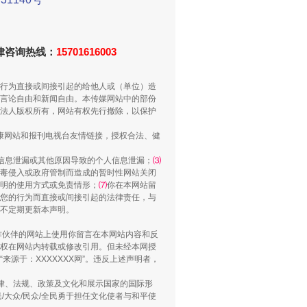
重拳出击！专项整治午间酒驾
法律咨询热线：
15701616003
行为直接或间接引起的给他人或（单位）造
言论自由和新闻自由。本传媒网站中的部份
法人版权所有，网站有权先行撤除，以保护
健康网站和报刊电视台友情链接，授权合法、健
信息泄漏或其他原因导致的个人信息泄漏；
⑶
毒侵入或政府管制而造成的暂时性网站关闭
明的使用方式或免责情形；
⑺
你在本网站留
您的行为而直接或间接引起的法律责任，与
将不定期更新本声明。
“谁都不怕”的他落马了
合作伙伴的网站上使用你留言在本网站内容和反
权在网站内转载或修改引用。但未经本网授
源于：XXXXXXX网”。违反上述声明者，
法律、法规、政策及文化和展示国家的国际形
大众/民众/全民勇于担任文化使者与和平使