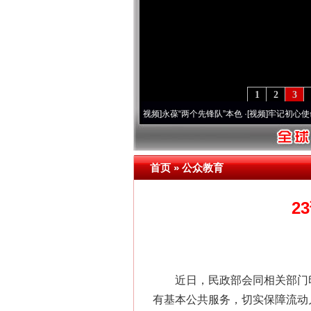
1
2
3
营20周年 深刻改变雪域高原..
·[视频]
永葆“两个先锋队”本色
·[视频]
牢记初心使命 奋进
首页
»
公众教育
网上购药对药下症？
2
近日，民政部会同相关部门印
有基本公共服务，切实保障流动