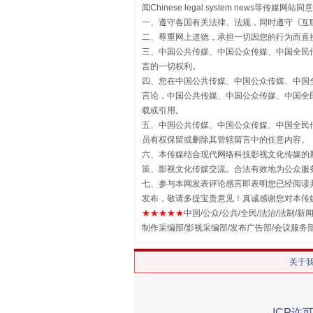
闻Chinese legal system new
一、遵守各国有关法律、法规，同时遵守《
互
二、尊重网上道德，承担一切因您的行为而直
三、中国公共传媒、中国公众传媒、中国全民传媒China 
言的一切权利。
四、您在中国公共传媒、中国公众传媒、中国全民传媒Chin
言论，中国公共传媒、中国公众传媒、中国全民传媒China
载或引用。
五、中国公共传媒、中国公众传媒、中国全民传媒China 
员有权保留或删除其管辖留言中的任意内容。
六、本传媒结合现代网络科技影视文化传媒的新
揭批美国五大"原罪"
策、影视文化传媒交流。合法有效地为公众服
七、参与本网发表评论感言即表明您已经阅读并
发布，敬请多提宝贵意见！真诚感谢您对本传
★★★★★
中国/公众/公共/全民/法治/法制/新闻
制作采编部/影视采编部/发布广告部/会议服务
关于
ICP许可