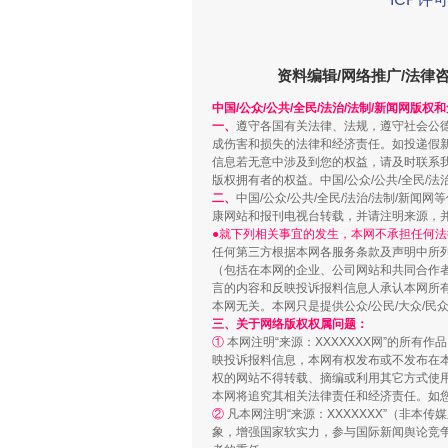
解纷+调解+退费，一次搞定
资料编辑/网络推广/法律
中国/公众/公共/全民/法治/法制/新闻网版权
一、
遵守各国有关法律、法规，遵守社会公
成伤害和损失的法律和经济责任。如投递假
信息若无意中涉及到您的权益，请及时联系
版权拥有者的权益。中国/公众/公共/全民/法
二、
中国/公众/公共/全民/法治/法制/
康网站和报刊电视台转载，并请注明来源，
●就下列相关事宜的发生，本网不承担任何法
任何第三方根据本网各服务条款及声明中所
（包括在本网的企业、公司网站和共同合作
言的内容和反映投诉报料信息人承认本网所
本网无关。本网只是提供公众/公民/大众/
站台名比不上好声名
三、关于网络版权权属问题：
①
本网注明“来源：XXXXXXX网”的所有
映投诉报料信息，本网有权发布或不发布在
权的网站不得转载、摘编或利用其它方式使用
本网将追究其相关法律责任和经济责任。如
②
凡本网注明“来源：XXXXXXX”（非
象，增强国家软实力，参与国际新闻舆论竞争