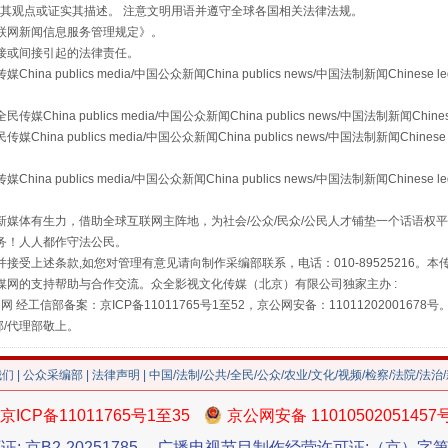
s等传媒网站同意其观点或证实其描述。 注意文明用语并遵守全球各国相关法律法规。
联网新闻信息服务管理规定
》。
接或间接引起的法律责任。
publics media/中国公众新闻China publics news/中国法制新闻Chinese l
a publics media/中国公众新闻China publics news/中国法制新闻Chinese
 publics media/中国公众新闻China publics news/中国法制新闻Chinese 
publics media/中国公众新闻China publics news/中国法制新闻Chinese l
媒体有生力，借助全球互联网主阵地，为社会/公众/民众/公民人才铺垫一个话语权平
"炒鞋教程"里的骗局
务！人人都作守法公民。
接受上述条款,如您对管理有意见请向制作采编部联系，电话：010-89525216。
媒网的支持帮助与合作交流。众全影视文化传媒（北京）有限公司独家主办 :
网 经工信部备案：京ICP备11011765号1至52，京公网安备：11011202001678号
部/代理部敬上。
我们
|
公众采编部
|
法律声明
| 中国/法制/公共/全民/公众/农业/文化/视频/检察/法院/法治
京ICP备11011765号1至35
京公网安备 11010502051457
证: 京B2-20251785
广播电视节目制作经营许可证:（京）字第3