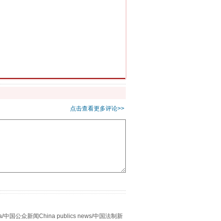
千亩耕地变“别墅”
点击查看更多评论>>
别拿“量子”当幌子
众新闻China publics news/中国法制新