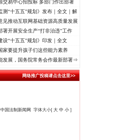
源交易中心招投标 多部门作出部署
监测“十五五”规划》发布｜全文｜解
意见推动互联网基础资源高质量发展
部署开展安全生产“打非治违”工作
建设“十五五”规划》印发｜全文
国家要提升孩子们这些能力素养
命 奋进复兴征程丨“转折之城”激荡..
·[视频]
牢记初心使命 奋进复兴征程丨红船起航处 
能发展，国务院常务会作最新部署⇒
网络推广投稿请点击这里>>
：
中国法制新闻网
字体大小[
大
中
小
]