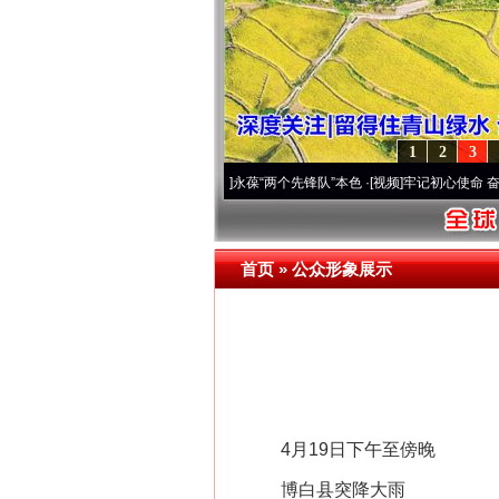
1
2
3
改变雪域高原..
·[视频]
永葆“两个先锋队”本色
·[视频]
牢记初心使命 奋进复兴征程丨宝塔
首页
»
公众形象展示
4月19日下午至傍晚
博白县突降大雨