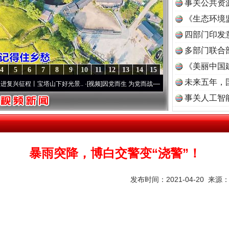
事关公共资
《生态环境
读
四部门印发
多部门联合
《美丽中国
4
5
6
7
8
9
10
11
12
13
14
15
未来五年，
山下好光景..
·[视频]
因党而生 为党而战——百年“纪”事⑧加强纪律..
·[视频]
牢记初心使
事关人工智
暴雨突降，博白交警变“浇警”！
发布时间：2021-04-20 来源