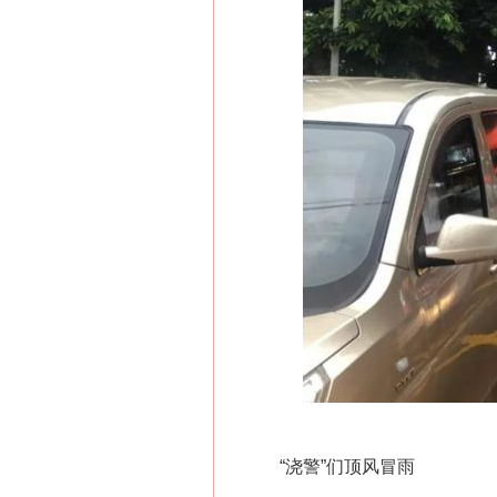
“浇警”们顶风冒雨