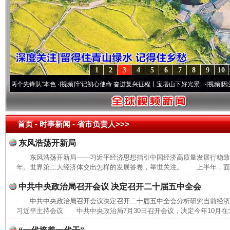
1
2
3
4
5
6
7
8
9
10
个先锋队”本色
·[视频]
牢记初心使命 奋进复兴征程丨宝塔山下好光景..
·[视频]
因党而生 
首页
- 时事新闻 -
省市负责人>>>
东风浩荡开新局
东风浩荡开新局——习近平经济思想指引中国经济高质量发展行稳致远
年。世界第二大经济体交出怎样的发展答卷，举世关注。 上半年，面对
中共中央政治局召开会议 决定召开二十届五中全会
中共中央政治局召开会议决定召开二十届五中全会分析研究当前经
习近平主持会议 中共中央政治局7月30日召开会议，决定今年10月在北