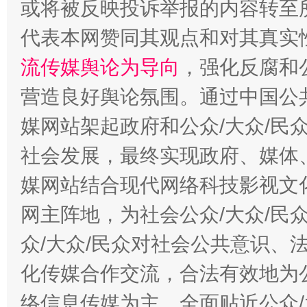
或将被反映投诉举报的内容转至
代表本网赞同其观点和对其真实
流传媒舆论为导向
，强化反腐和
这是一记警钟！
谢
营造良好舆论氛围。通过中国公共
媒网站架起政府和公众/大众/民
社会发展，最终实现政府、媒体、
媒网站结合现代网络科技影视文
网主阵地，为社会公众/大众/民
众/大众/民众对社会公共意识、
化传媒合作交流，合法有效地为公
今
在谋一域中谋全局
络信息传媒为主，全面贴近公众/