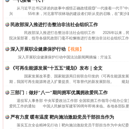
“一代接着一代干”
从习近平总书记讲述的故事中感悟正确政绩观⑬"一代接着一代干"中
兴 55年来，河北塞罕坝林场的建设者们听从党的召唤，在"黄沙遮天
民政部深入推进打击整治非法社会组织工作
民政部深入推进打击整治非法社会组织工作 2026年以来，民
院决策部署，指导各级民政部门毫不松懈推进打击整治非法社会组织工作，
深入开展职业健康保护行动
【视频】
深入开展职业健康保护行动中国法治新闻网摘编：亓淦玉
《可再生能源发展“十五五”规划》发布｜全文
国家发展改革委、国家能源局日前联合印发的《可再生能源发展"十
期，我国可再生能源将进入扩量提质、可靠替代的新发展阶段。 规划提出
三部门：做好"八一"期间拥军优属拥政爱民工作
网上购药对药下症？
退役军人事务部 中央军委政治工作部 全国双拥工作领导小组办公室
爱民工作的通知 中国人民解放军建军99周年即将来临。各地各部队要坚
严有力度 暖有温度 靶向施治激励党员干部担当作为
落实五次全会精神见行动丨靶向施治激励党员干部担当作为中央纪