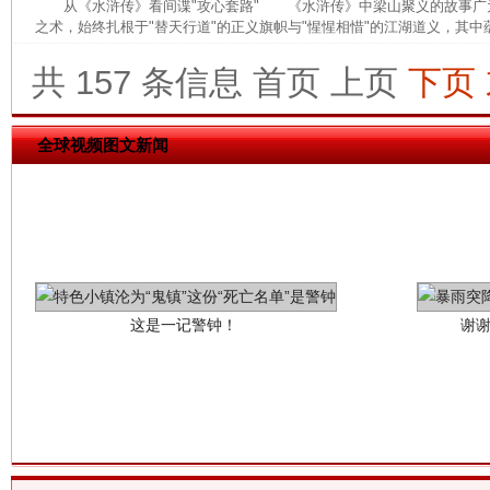
从《水浒传》看间谍"攻心套路" 《水浒传》中梁山聚义的故事广
之术，始终扎根于"替天行道"的正义旗帜与"惺惺相惜"的江湖道义，其中蕴
共 157 条信息
首页
上页
下页
全球视频图文新闻
这是一记警钟！
谢