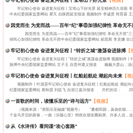
牢记初心使命 奋进复兴征程丨宝塔山下好光景
【视频】
牢记初心使命 奋进复兴征程丨宝塔山下好光景 延安精神历久弥新 
中央纪委国家监委网站 瞿芃 自陕西延安报道 视频制作 李诚贤 韩育霖 王
因党而生 为党而战——百年“纪”事⑧加强纪律性 革命无不
因党而生 为党而战——百年"纪"事⑧加强纪律性 革命无不胜"三
得民心加强纪律性 革命无不胜中央纪委国家监委网站 郝思斯 李灵娜 自江
牢记初心使命 奋进复兴征程丨“转折之城”激荡奋进脉搏
【
牢记初心使命 奋进复兴征程丨"转折之城"激荡奋进脉搏 视频制作丨叶
脉搏中央纪委国家监委网站 文子玉 自贵州遵义报道 巍巍大娄山，汤汤
牢记初心使命 奋进复兴征程丨红船起航处 潮起向未来
【视
视频制作丨叶源昊牢记初心使命 奋进复兴征程丨红船起航处 潮起向
纪委国家监委网站 黄秋霞 刘廷飞 自浙江嘉兴报道 开栏的话： 202
一首歌的时间，读懂乐至的“诗与远方”
【视频】
（视频来源："资阳乐至融媒"视频号） "桑都田园，袅袅炊烟…
个金马开启的新春，一曲《乐随心至》悄然在朋友圈刷屏。许多人说，这首
网上购药对药下症？
从《水浒传》看间谍“攻心套路”