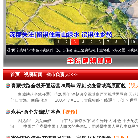
1
2
3
4
5
6
7
8
9
10
“两个先锋队”本色
·[视频]
牢记初心使命 奋进复兴征程丨宝塔山下好光景..
·[视频]
因党而
首页
- 视频新闻 -
省市负责人>>>
青藏铁路全线开通运营20周年 深刻改变雪域高原面貌
【视
青藏铁路全线开通运营20周年 深刻改变雪域高原面貌世界屋脊 天路
宁 自青海、西藏报道 2006年7月1日，青藏铁路全线通车，创下"世界
永葆“两个先锋队”本色
【视频】
因党而生 为党而战——百年"纪"事⑩永葆"两个先锋队"本色 中央纪
阳 "中国共产党是中国工人阶级的先锋队，同时是中国人民和中华民族的