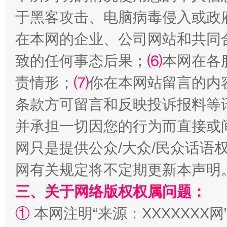
于黑客攻击、电脑病毒侵入或政
在本网的企业、公司网站和共同
致的任何事态后果；
⑹
本网在各
责情形；
⑺
你在本网站留言的内
条款方可留言和反映投诉报料等
解纷+调解+退费，一次搞定
并承担一切因您的行为而直接或
网只是提供公众/大众/民众话语
网有关规定将不定期更新本声明
三、关于网络版权权属问题：
①
本网注明“来源：XXXXXXX网