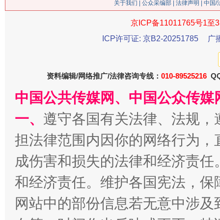
关于我们
|
公众采编部
|
法律声明
| 中国
今
在谋一域中谋全局
京ICP备11011765号1至3
ICP许可证: 京B2-20251785
广
资料编辑/网络推广/法律咨询专线：
010-89525216
QQ
中国公共传媒网、中国公众传媒
一、
遵守各国有关法律、法规，
担法律范围内因你的网络行为，
习近平的博鳌关键词
魏明亮
成伤害和损失的法律和经济责任
和经济责任。维护各国宪法，保
网站中的部份信息若无意中涉及