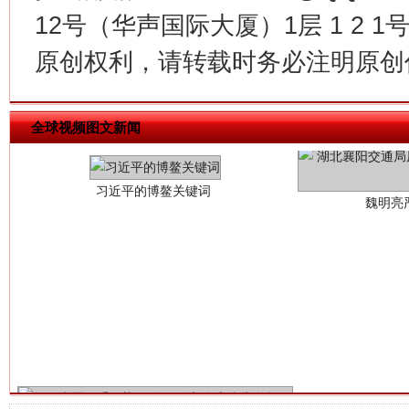
12号（华声国际大厦）1层 1 2
原创权利，请转载时务必注明原创作
习近平的博鳌关键词
魏明亮
全球视频图文新闻
生
“刷贴”乱象丛生