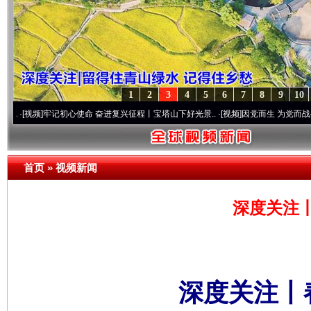
1
2
3
4
5
6
7
8
9
10
牢记初心使命 奋进复兴征程丨宝塔山下好光景..
·[视频]
因党而生 为党而战——百年“纪”
首页
»
视频新闻
深度关注
深度关注丨