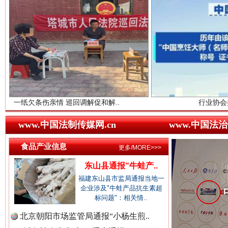
中国企业新闻网.
中国农业新闻网.
亲情 巡回调解促和解..
行业协会接连发公告
“后车司机肯定在骂我”
全民健身
中国视频新闻网.
www.中国法制传媒网.cn
www.中国法治
食品产业信息
更多/MORE>>>
中国廉政法纪网.
东山县通报“牛蛙产..
福建东山县市监局通报当地一
企业涉及"牛蛙产品抗生素超
标问题"：相关情..
中国律师在线.中
北京朝阳市场监管局通报“小杨生煎..