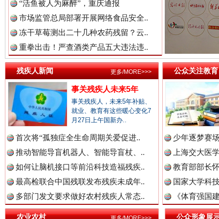
“活鱼被人为麻醉”，重庆通报
市场监管总局部署开展网络食品安全..
世界屋脊 天路回响
永
中国参政网.中
冻干草莓测出二十几种农药残留？云..
重拳出击！严查酒类产品五大违法违..
残疾人新闻
公众关注教育
更多/MORE>>>
事关残疾人未来5年
事关残疾人，未来5年补贴、
就业、教育有这些暖心变化7
月27日上午国新办..
首次将“孤独症全生命周期关爱促进..
少年逐梦赛场
红船起航处 潮起向未来
广州首
推动智能导盲机器人、智能导盲杖、..
上海交大医
如何让脑机接口等前沿科技造福残疾..
教育部部长怀
最高检联合中国残联发布残疾未成年..
国家大学科技
多部门发文要求做好农村残疾人常态..
《体育强国建
农业农村
公众形象展
更多/MORE>>>