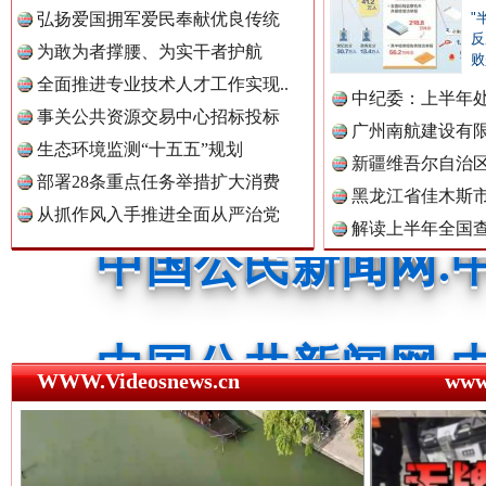
中国全民新闻网.
弘扬爱国拥军爱民奉献优良传统
"
反
为敢为者撑腰、为实干者护航
败
世界屋脊 天路回响
永
全面推进专业技术人才工作实现..
中国公众新闻网.
中纪委：上半年处
事关公共资源交易中心招标投标
广州南航建设有
生态环境监测“十五五”规划
新疆维吾尔自治
部署28条重点任务举措扩大消费
中国公民新闻网.
黑龙江省佳木斯
从抓作风入手推进全面从严治党
解读上半年全国
数据
中国公共新闻网.
红船起航处 潮起向未来
广州首
WWW.Videosnews.cn
ww
中国法制新闻网.