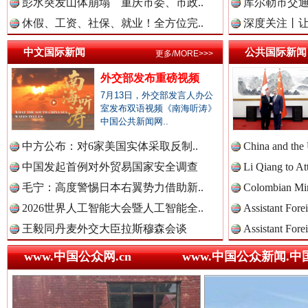
彭水突发山体崩塌 重庆市委、市政..
中国法制新闻网.
库尔勒市交通
休假、工资、社保、就业！全方位完..
深度关注丨让
中文国际新闻
公共国际新闻
更多/MORE>>>
中国法治新闻网.
外交部发布重磅视频
春天里的科技盛宴
7月13日，外交部发言人办公
室发布双语视频《南海听涛》
中国公共新闻网..
中国法院新闻网.
中方公布：对6家美国实体采取反制..
China and the
中国发起首例对外贸易国家安全调查
Li Qiang to At
毛宁：高度警惕日本右翼势力借助新..
Colombian Mini
中国检察新闻网.
2026世界人工智能大会暨人工智能全..
Assistant Fore
王毅同丹麦外交大臣拉斯穆森会谈
Assistant Fore
www.中国公众网.cn
www.中国公众新闻.中
中国医药新闻网.
巳巳如意，开工大吉！
三轮上