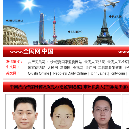
www.全民网.中国
ww
一枚“钉子”竟然扎入要害部门
友情链接：
共产党员网
中央纪委国家监委网站
最高人民法院
最高人民检察
中文网：
国家信访局
人民网
新华网
央视网
央广网
工信部备案查询
公
英文网：
Qiushi Online |
People's Daily Online |
xinhua.net |
cntv.com |
中国法治传媒网省级负责人(总监/副总监) 市州负责人(主编/副主编)
亓淦玉 总编辑
李 凌
何功书