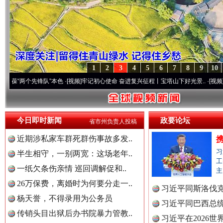
1
2
3
4
5
6
7
8
9
10
先锋队”本色
·[视频]
牢记初心使命 奋进复兴征程丨宝塔山下好光景..
·[视频]
因党而生 为
今日即时新闻
政要论坛
省市州负责人投稿
近期涉私家车群死群伤事故多发..
习
半生相守，一别两宽：这场老年..
工
一纸欠条伤亲情 巡回调解促和..
主
26万保费，离婚时为何要分走一..
习近平同斯洛伐
杨天誉，不得录用为公务员
习近平同巴西总
传销头目出狱后办书院暴力管教..
习近平在2026