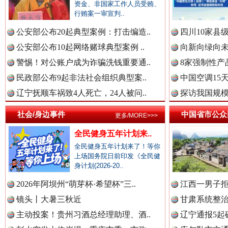
资金、非国家工作人员受贿、
行贿案一审宣判..
雄关漫道展新颜
“
公安部公布20起典型案例：打击编造..
四川10家县
中国全民新闻网.
公安部公布10起网络赌球典型案例 ..
向新向绿向未
警惕！对公账户成为诈骗洗钱重要通..
8家强制性产
民政部公布9起非法社会组织典型案..
中国空调15
中国公众新闻网.
辽宁抚顺车祸致4人死亡，24人被问..
探访我国规模
社会/身边事件
中国省市公众
更多/MORE>>>
中国公民新闻网.
全民健身五年计划来..
全民健身五年计划来了！等你
上场国务院日前印发《全民健
衣柜里的秘密
高速路上
身计划(2026-20..
中国公共新闻网.
2026年阿坝州“萌芽杯·希望杯”三..
江西一男子拒
镜头丨大暑三秋近
甘肃系统整治
主动投案！贵州习酒总经理助理、酒..
辽宁通报5起