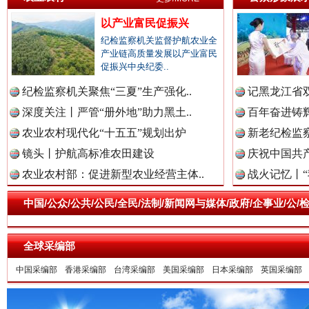
以产业富民促振兴
纪检监察机关监督护航农业全
产业链高质量发展以产业富民
促振兴中央纪委..
三年瞒报超千万 隐匿收入偷税被查处..
纪检监察机关聚焦“三夏”生产强化..
记黑龙江省双
深度关注丨严管“册外地”助力黑土..
百年奋进铸辉
农业农村现代化“十五五”规划出炉
新老纪检监察
镜头丨护航高标准农田建设
庆祝中国共产
农业农村部：促进新型农业经营主体..
战火记忆丨“
中国/公众/公共/公民/全民/法制/新闻网与媒体/政府/企事业/
全球采编部
祁连巍巍树丰碑
高回报
中国采编部
香港采编部
台湾采编部
美国采编部
日本采编部
英国采编部