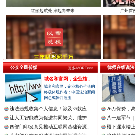
中国法治新闻网.
中国法院新闻网.
三年瞒报超千万 隐匿收入偷税被查处..
中国检察新闻网.
公众全民传媒
律师在线说法
更多/MORE>>>
域名和官网，企业核..
域名和官网，企业核心价值的
中国医药新闻网.
终极体现作者：中国法治新闻
网总编辑亓淦玉..
违法违规收集个人信息！涉及35款应..
26万保费，
让人工智能成为促进共同繁荣、维护..
八一建军节｜
中国企业新闻网.
四部门印发意见推动互联网基础资源..
楼下漏水楼上
祁连巍巍树丰碑
高回报