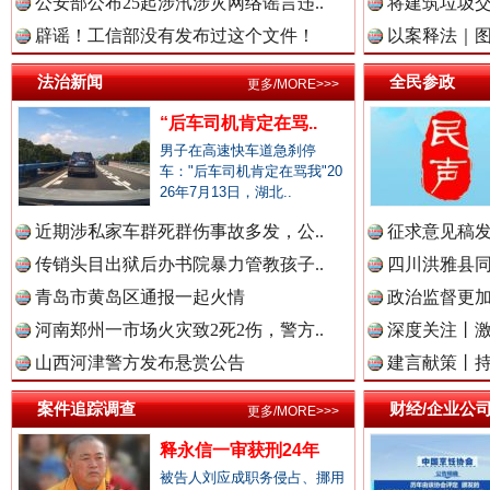
公安部公布25起涉汛涉灾网络谣言违..
将建筑垃圾
辟谣！工信部没有发布过这个文件！
以案释法｜图“
中国农业新闻网.
法治新闻
全民参政
更多/MORE>>>
“后车司机肯定在骂..
男子在高速快车道急刹停
中国视频新闻网.
车："后车司机肯定在骂我"20
26年7月13日，湖北..
近期涉私家车群死群伤事故多发，公..
征求意见稿发
中国廉政法纪网.
一枚“钉子”竟然扎入要害部门
传销头目出狱后办书院暴力管教孩子..
四川洪雅县同
青岛市黄岛区通报一起火情
政治监督更
河南郑州一市场火灾致2死2伤，警方..
深度关注丨
中国律师在线.中
山西河津警方发布悬赏公告
建言献策丨持
案件追踪调查
财经/企业公
更多/MORE>>>
释永信一审获刑24年
中国参政网.中
被告人刘应成职务侵占、挪用