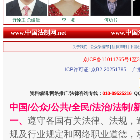
雄关漫道展新颜
“
亓淦玉 总编辑
李 凌
何功书
www.中国法制网.net
www.中
关于我们
|
公众采编部
|
法律声明
| 中国
京ICP备11011765号1至3
ICP许可证: 京B2-20251785
广
衣柜里的秘密
高速路上
资料编辑/网络推广/法律咨询专线：
010-89525216
QQ
中国/公众/公共/全民/法治/法
一、
遵守各国有关法律、法规，
规及行业规定和网络职业道德，