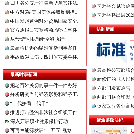
四川省公安厅征集新型黑恶违法..
理高级..
习近平会见哈萨
中方对6家美国实体采取反制措..
习近平将出席20
中国发起首例对外贸易国家安全..
球治理..
法制新闻
官方通报西安赛格商场坠亡事件
从“无产可执”到“全额执行”
最高检抗诉的疑难复杂刑事案件
8
起
事故致5死1伤，四川省安委会挂..
国
最高检公安部联
最新时事新闻
“后车司机肯定在骂我”
全民健身
周岁未..
新修订的《人民
把老百姓关切的事一件一件办好
布
六部门发布通告
分析研究当前经济形势和经济工..
两部门联合印发
“一代接着一代干”
定》
促家政服务业高质
推进打击整治非法社会组织工作
聚焦廉政法纪
深入开展职业健康保护行动
可再生能源发展“十五五”规划