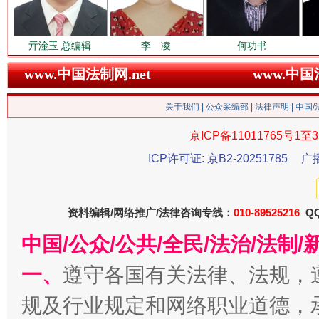
亓淦玉 总编辑
李 凌
何功书
春天里的科技盛宴
www.中国法制网.net
www.中
关于我们
|
公众采编部
|
法律声明
| 中国
京ICP备11011765号1至3
ICP许可证: 京B2-20251785
广
资料编辑/网络推广/法律咨询专线：
010-89525216
QQ
中国/公众/公共/全民/法治/法
巳巳如意，开工大吉！
三轮上
一、
遵守各国有关法律、法规，
规及行业规定和网络职业道德，