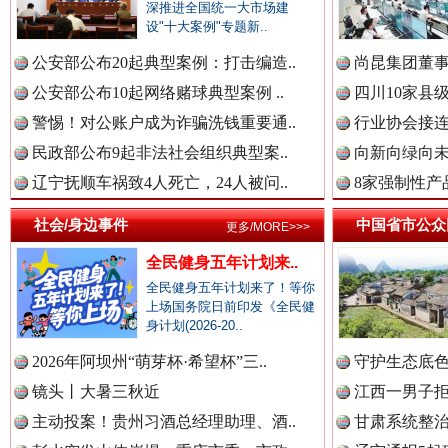
深推进全国统一大市场建
中国公众新闻网.
设"十大案例"专题新..
公安部公布20起典型案例：打击编造..
尚昆集团董事
公安部公布10起网络赌球典型案例 ..
四川10家县
中国公民新闻网.
警惕！对公账户成为诈骗洗钱重要通..
行业协会接连
春天里的科技盛宴
民政部公布9起非法社会组织典型案..
向新向绿向未
辽宁抚顺车祸致4人死亡，24人被问..
8家强制性产
中国公共新闻网.
社会/身边事件
中国省市公众
更多/MORE>>>
全民健身五年计划来..
全民健身五年计划来了！等你
中国法制新闻网.
上场国务院日前印发《全民健
身计划(2026-20..
2026年阿坝州“萌芽杯·希望杯”三..
守护生态底色
镜头丨大暑三秋近
江西一男子拒
中国法治新闻网.
巳巳如意，开工大吉！
三轮上
主动投案！贵州习酒总经理助理、酒..
甘肃系统整治