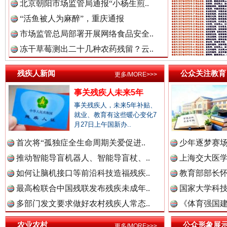
北京朝阳市场监管局通报“小杨生煎..
“活鱼被人为麻醉”，重庆通报
市场监管总局部署开展网络食品安全..
冻干草莓测出二十几种农药残留？云..
三年瞒报超千万 隐匿收入偷税被查处..
残疾人新闻
公众关注教育
更多/MORE>>>
事关残疾人未来5年
事关残疾人，未来5年补贴、
就业、教育有这些暖心变化7
月27日上午国新办..
首次将“孤独症全生命周期关爱促进..
少年逐梦赛场
推动智能导盲机器人、智能导盲杖、..
上海交大医
如何让脑机接口等前沿科技造福残疾..
教育部部长怀
最高检联合中国残联发布残疾未成年..
国家大学科技
祁连巍巍树丰碑
高回报
多部门发文要求做好农村残疾人常态..
《体育强国建
农业农村
公众形象展
更多/MORE>>>