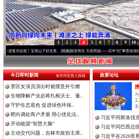
1
2
3
4
5
6
7
8
9
10
程丨宝塔山下好光景..
·[视频]
因党而生 为党而战——百年“纪”事⑧加强纪律..
·[视频]
今日即时新闻
政要论坛
省市州负责人投稿
“后车司机肯定在骂我”
全民健身
景区女演员演出时裙摆意外引燃
习
生物降解产业必将扎根沃士、蓬..
工
守护生态底色 促进绿色环保..
主
靶向调处商户矛盾 用心优化法..
习近平同斯洛伐
开动能源“智慧大脑”
习近平同巴西总
主动交代问题，吉林市政协主席..
习近平在2026