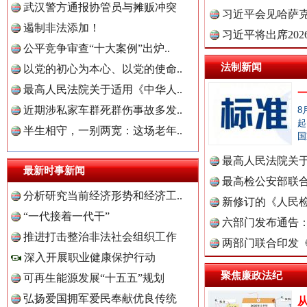
武汉警方通报协管员与摊贩冲突
理高级..
习近平会见哈萨
遏制非法添加！
习近平将出席20
公平竞争审查“十大案例”出炉..
世界屋脊 天路回响
永
球治理..
法制新闻
以党的初心为本心、以党的使命..
最高人民法院关于适用《中华人..
近期涉私家车群死群伤事故多发..
8
起
半生相守，一别两宽：这场老年..
国
最高人民法院关
最新时事新闻
法典》..
最高检公安部联
分析研究当前经济形势和经济工..
中国全民新闻网.
周岁未..
新修订的《人民
“一代接着一代干”
布
六部门发布通告
红船起航处 潮起向未来
广州首
推进打击整治非法社会组织工作
两部门联合印发
深入开展职业健康保护行动
中国公众新闻网.
定》
聚焦廉政法纪
可再生能源发展“十五五”规划
弘扬爱国拥军爱民奉献优良传统