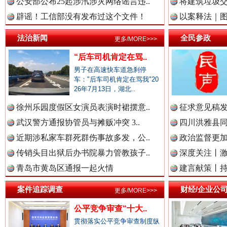
中国视频新闻网.
公安部公布25起涉汛涉灾网络谣言违..
将建筑垃圾
辟谣！工信部没有发布过这个文件！
以案释法｜图“
雄关漫道展新颜
“
法治新闻
全民参政
更多/MORE>>>
中国廉政法纪网.
“后车司机肯定在骂..
男子在高速快车道急刹停
车："后车司机肯定在骂我"20
26年7月13日，湖北..
中国律师在线.中
徐州乐园度假区女演员表演时裙摆意..
征求意见稿发
武汉警方通报协管员与摊贩冲突 3..
四川洪雅县同
近期涉私家车群死群伤事故多发，公..
政治监督更
中国参政网.中
传销头目出狱后办书院暴力管教孩子..
深度关注丨
衣柜里的秘密
高速路上
青岛市黄岛区通报一起火情
建言献策丨持
中国全民新闻网.
案件追踪调查
财经/企业公
更多/MORE>>>
公平竞争审查“十大..
贯彻落实公平竞争审查制度纵