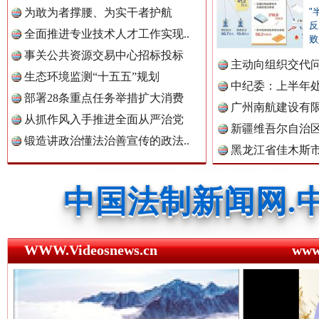
为敢为者撑腰、为实干者护航
"
中国公民新闻网.
反
全面推进专业技术人才工作实现..
败
事关公共资源交易中心招标投标
主动向组织交代
生态环境监测“十五五”规划
李富民..
中纪委：上半年处
中国公共新闻网.
部署28条重点任务举措扩大消费
广州南航建设有
三年瞒报超千万 隐匿收入偷税被查处..
从抓作风入手推进全面从严治党
新疆维吾尔自治
锻造讲政治懂法治善宣传的政法..
黑龙江省佳木斯
中国法制新闻网.
中国法治新闻网.
WWW.Videosnews.cn
ww
中国法院新闻网.
祁连巍巍树丰碑
高回报