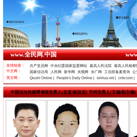
雄关漫道展新颜
“
www.全民网.中国
ww
友情链接：
共产党员网
中央纪委国家监委网站
最高人民法院
最高人民检察
中文网：
国家信访局
人民网
新华网
央视网
央广网
工信部备案查询
公
英文网：
Qiushi Online |
People's Daily Online |
xinhua.net |
cntv.com |
衣柜里的秘密
高速路上
中国法治传媒网省级负责人(总监/副总监) 市州负责人(主编/副主编)
亓淦玉 总编辑
李 凌
何功书