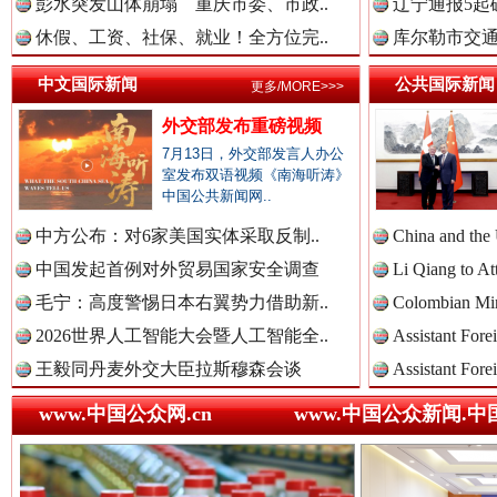
彭水突发山体崩塌 重庆市委、市政..
辽宁通报5起
休假、工资、社保、就业！全方位完..
库尔勒市交通
中国法院新闻网.
中文国际新闻
公共国际新闻
更多/MORE>>>
外交部发布重磅视频
中国检察新闻网.
7月13日，外交部发言人办公
室发布双语视频《南海听涛》
中国公共新闻网..
中方公布：对6家美国实体采取反制..
China and the
“后车司机肯定在骂我”
全民健身
中国医药新闻网.
中国发起首例对外贸易国家安全调查
Li Qiang to At
毛宁：高度警惕日本右翼势力借助新..
Colombian Mini
2026世界人工智能大会暨人工智能全..
Assistant Fore
中国企业新闻网.
王毅同丹麦外交大臣拉斯穆森会谈
Assistant Fore
www.中国公众网.cn
www.中国公众新闻.中
中国农业新闻网.