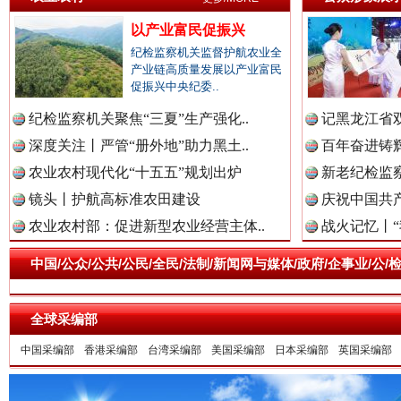
以产业富民促振兴
纪检监察机关监督护航农业全
产业链高质量发展以产业富民
促振兴中央纪委..
纪检监察机关聚焦“三夏”生产强化..
记黑龙江省双
深度关注丨严管“册外地”助力黑土..
百年奋进铸辉
农业农村现代化“十五五”规划出炉
新老纪检监察
一枚“钉子”竟然扎入要害部门
镜头丨护航高标准农田建设
庆祝中国共产
农业农村部：促进新型农业经营主体..
战火记忆丨“
中国/公众/公共/公民/全民/法制/新闻网与媒体/政府/企事业/
全球采编部
中国采编部
香港采编部
台湾采编部
美国采编部
日本采编部
英国采编部