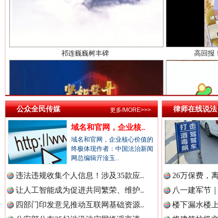
中国检察新闻网.
中国医药新闻网.
公众全民传媒
律师在线说法
更多/MORE>>>
一枚“钉子”竟然扎入要害部门
中国企业新闻网.
域名和官网，企业核..
域名和官网，企业核心价值的
终极体现作者：中国法治新闻
网总编辑亓淦玉..
中国农业新闻网.
违法违规收集个人信息！涉及35款应..
26万保费，
让人工智能成为促进共同繁荣、维护..
八一建军节｜
四部门印发意见推动互联网基础资源..
楼下漏水楼上