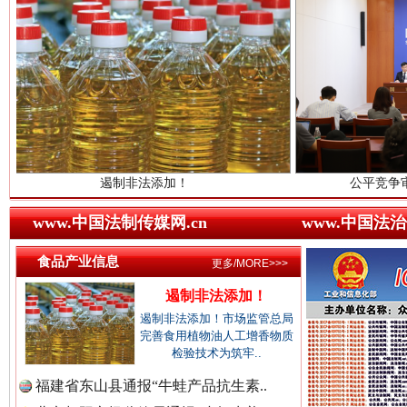
世界屋脊 天路回响
永
中国视频新闻网.
中国廉政法纪网.
遏制非法添加！
公平竞争审查“十大案例”
www.中国法制传媒网.cn
www.中国法治
中国律师在线.中
食品产业信息
更多/MORE>>>
红船起航处 潮起向未来
广州首
遏制非法添加！
遏制非法添加！市场监管总局
中国参政网.中
完善食用植物油人工增香物质
检验技术为筑牢..
福建省东山县通报“牛蛙产品抗生素..