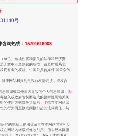
号
1140号
法律咨询热线：
15701616003
千亩耕地变“别墅”
（单位）造成伤害和损失的法律和经济责
若无意中涉及到您的权益，请及时联系我
权拥有者的权益。中国公共传媒/中国公众传
、健康网站和报刊电视台友情链接，授权合
信息泄漏或其他原因导致的个人信息泄漏；
⑶
毒侵入或政府管制而造成的暂时性网站关闭
明的使用方式或免责情形；
⑺
你在本网站留
您的行为而直接或间接引起的法律责任，与
别拿“量子”当幌子
合作伙伴的网站上使用你留言在本网站内容和反
权在网站内转载或修改引用。但未经本网授
源于：XXXXXXX网”。违反上述声明者，