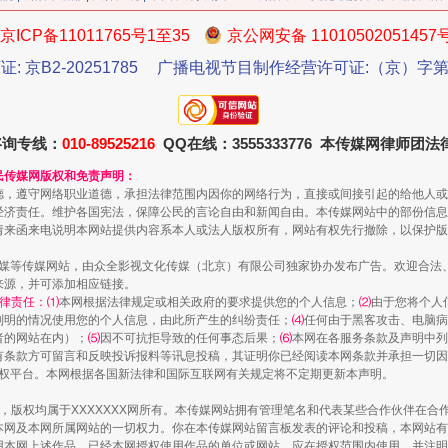
京ICP备11011765号1至35
京公网安备 11010502051457
证: 京B2-20251785
广播电视节目制作经营许可证:（京）字第3
咨询专线：
010-89525216
QQ在线：3555333776 本传媒网律师团
魏明亮严重违纪违法案透视
民传媒网版权和免责声明：
德，遵守网络职业道德，承担法律范围内因你的网络行为，直接或间接引起的给他人或
经济责任。维护各国宪法，保障公民的言论自由和新闻自由。本传媒网站中的部份信息
请来函来电说明本网站提供内容系本人或法人版权所有，网站有权先行撤除，以保护版
传媒等传媒网站，由众全影视文化传媒（北京）有限公司独家协办发布广告。欢迎合法
来源，并可添加相应链接。
律责任：⑴
本网根据法律规定或相关政府的要求提供您的个人信息；
⑵
由于您将个人
列明的情况使用您的个人信息，由此所产生的纠纷责任；
⑷
任何由于黑客攻击、电脑病
者的网站在内）；
⑸
因不可抗拒导致的任何事态后果；
⑹
本网在各服务条款及声明中列
有条款方可留言和反映投诉报料等讯息投稿，其证明你已经阅读本网条款并承担一切因
语权平台。本网根据各国新法律和国际互联网有关规定将不定期更新本声明。
生物安全法正式实施
作品，版权均属于XXXXXXX网所有。本传媒网站拥有管理笔名和代表某些合作伙伴在
本网及本网所属网站的一切权力。你在本传媒网站留言板发表的评论和投稿，本网站有
本网上述作品。已经本网授权使用作品的单位或网站，应在授权范围内使用，并注明“来