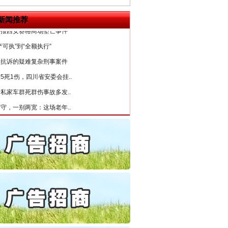
起首例对外贸易国家安全..
通报西安赛格商场坠亡事件
新闻推荐
产可执”到“全额执行”
检抗诉的疑难复杂刑事案件
5死1伤，四川省安委会挂..
私家车群死群伤事故多发..
守，一别两宽：这场老年..
条伤亲情 巡回调解促和..
“神药”背后的真相
保费，离婚时为何要分走一..
誉，不得录用为公务员
目出狱后办书院暴力管教..
公安厅征集新型黑恶违法..
6家美国实体采取反制措..
起首例对外贸易国家安全..
通报西安赛格商场坠亡事件