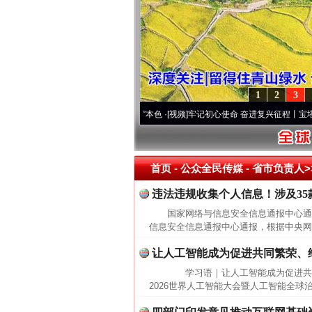
1
2
3
高原..
·[视频]
永葆“两个先锋队”本色
·[视频]
牢记初心使命 奋进复兴征程丨宝塔山下好
首页
- 公众全民传媒 -
省市负责人>
违法违规收集个人信息！涉及35
国家网络与信息安全信息通报中心
信息安全信息通报中心通报，根据中央网
让人工智能成为促进共同繁荣、
学习语｜让人工智能成为促进共
2026世界人工智能大会暨人工智能全球