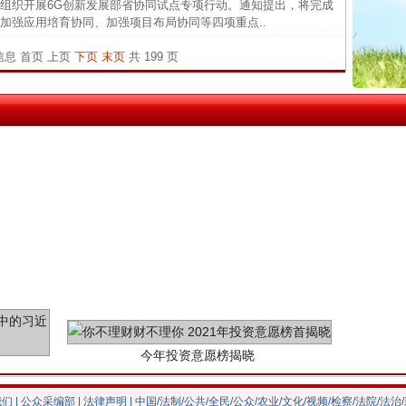
织开展6G创新发展部省协同试点专项行动。通知提出，将完成
从“无
加强应用培育协同、加强项目布局协同等四项重点..
最高
谢谢有你温暖了四季
条信息
首页
上页
下页
末页
共 199 页
事故致
今年投资意愿榜揭晓
我们
|
公众采编部
|
法律声明
| 中国/法制/公共/全民/公众/农业/文化/视频/检察/法院/法治