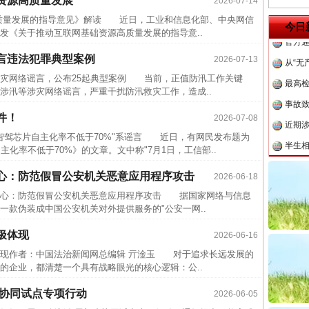
资源高质量发展
2026-07-14
中国发
量发展的指导意见》解读 近日，工业和信息化部、中央网信
官方
今日
发《关于推动互联网基础资源高质量发展的指导意..
从“无
言违法犯罪典型案例
2026-07-13
最高
涉灾网络谣言，公布25起典型案例 当前，正值防汛工作关键
事故致
涉汛等涉灾网络谣言，严重干扰防汛救灾工作，造成..
近期涉
件！
2026-07-08
半生相
驾芯片自主化率不低于70%"系谣言 近日，有网民发布题为
一纸欠
化率不低于70%》的文章。文中称"7月1日，工信部..
26万
茶叶“炒上天”
心：防范假冒公安机关恶意应用程序攻击
2026-06-18
杨天
心：防范假冒公安机关恶意应用程序攻击 据国家网络与信息
一款伪装成中国公安机关对外提供服务的"公安一网..
传销头
四川省
极体现
2026-06-16
中方对
体现作者：中国法治新闻网总编辑 亓淦玉 对于追求长远发展的
的企业，都清楚一个具有战略眼光的核心逻辑：公..
中国发
省协同试点专项行动
官方
2026-06-05