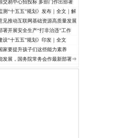
源交易中心招投标 多部门作出部署
监测“十五五”规划》发布｜全文｜解
意见推动互联网基础资源高质量发展
部署开展安全生产“打非治违”工作
建设“十五五”规划》印发｜全文
国家要提升孩子们这些能力素养
复兴征程丨“转折之城”激荡..
·[视频]
牢记初心使命 奋进复兴征程丨红船起航处 潮起..
·
能发展，国务院常务会作最新部署⇒
私家车群死群伤事故多发..
守，一别两宽：这场老年..
条伤亲情 巡回调解促和..
保费，离婚时为何要分走一..
誉，不得录用为公务员
目出狱后办书院暴力管教..
公安厅征集新型黑恶违法..
6家美国实体采取反制措..