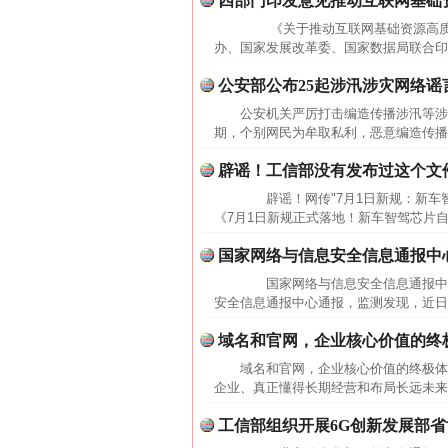
四部门印发意见推动互联网基础
《关于推动互联网基础资源高质
办、国家发展改革委、国家数据局联合印
公安部公布25起涉汛涉灾网络谣
公安机关严厉打击编造传播涉汛等
期，个别网民为牟取私利，恶意编造传播
辟谣！工信部没有发布过这个文
辟谣！网传"7月1日新规：新车智
《7月1日新规正式落地！新车智驾芯片自主
网上购药对药下症？
国家网络与信息安全信息通报中
国家网络与信息安全信息通报中
安全信息通报中心通报，监测发现，近日
域名和官网，企业核心价值的终
域名和官网，企业核心价值的终极
企业、真正懂得长期经营和布局长远未来
工信部组织开展6G创新发展部