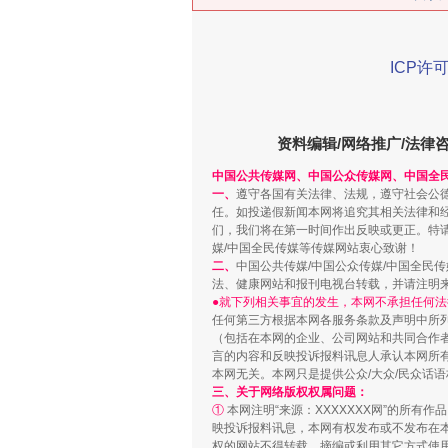
ICP许可
习近平的博鳌关键词
资料编辑/网络推广/法律
中国公共传媒网、中国公众传媒网、中国全
一、
遵守各国有关法律、法规，遵守社会公
任。如投递假新闻本网将追究其相关法律和
们，我们将在第一时间作出反映或更正。特
媒/中国全民传媒等传媒网站衷心致谢！
二、
中国公共传媒/中国公众传媒/中国全民
法、健康网站和报刊电视台转载，并请注明
●就下列相关事宜的发生，本网不承担任何法
任何第三方根据本网各服务条款及声明中所
（包括在本网的企业、公司网站和共同合作
言的内容和反映投诉报料讯息人承认本网所
本网无关。本网只是提供公众/大众/民众话
三、关于网络版权权属问题：
①
本网注明“来源：XXXXXXX网”的所有
“刷贴”乱象丛生
映投诉报料讯息，本网有权发布或不发布在
权的网站不得转载、摘编或利用其它方式使用