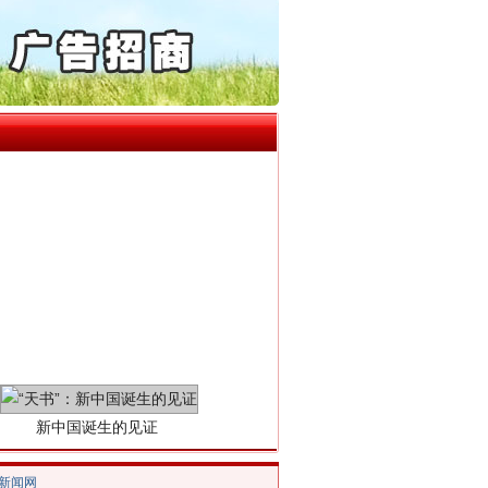
产可执”到“全额执行”
检抗诉的疑难复杂刑事案件
法官巧妙执行解纠纷
5死1伤，四川省安委会挂..
新中国诞生的见证
/新闻网