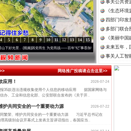
事关公共资
《生态环境
读
四部门印发
多部门联合
《美丽中国
4
5
6
7
8
9
10
11
12
13
14
15
未来五年，
光景..
·[视频]
因党而生 为党而战——百年“纪”事⑧加强纪律..
·[视频]
牢记初心使命 奋进
事关人工智
近期涉
>>
网络推广投稿请点击这里>>
半生相
一纸欠
款应用！
2026-07-24
26万
通报35款违法违规收集使用个人信息的移动应用 据国家网络与
信办、工业和信息化部、公安部联合发布的《关于开..
杨天
维护共同安全的一个重要动力源
传销头
2026-07-22
同繁荣、维护共同安全的一个重要动力源 习近平总书记在
四川省
治理高级别会议开幕式上发表主旨讲话指出，各国应当..
中方对