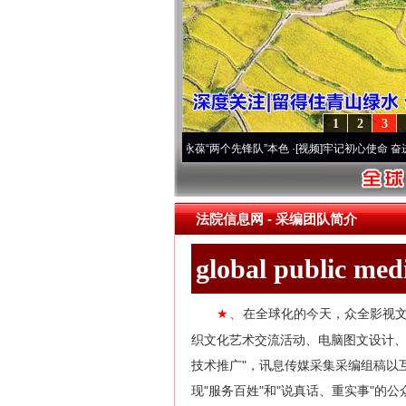
1
2
3
 深刻改变雪域高原..
·[视频]
永葆“两个先锋队”本色
·[视频]
牢记初心使命 奋进复兴征程
法院信息网
-
采编团队简介
global public me
在全球化的今天，众全影视文
★、
织文化艺术交流活动、电脑图文设计
技术推广"，讯息传媒采集采编组稿以
现"服务百姓"和"说真话、重实事"的公