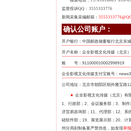
核验电话：
15701616003
010-8
监督投诉
QQ：3555333776
新闻采集采编邮箱：
3555333776@Q
确认公司账户：
开户银行：中国邮政储蓄银行北京东
开户名称：众全影视文化传媒（北京）
账 号：911000010002998919
众全影视文化传媒支付宝账号：news31@
公司地址：北京市朝阳区朝外雅宝路12号
众全影视文化传媒（北京）有
★
1、行政部；2、会议服务部；3、制作
济贸易咨询部；11、代理部；12、系
础软件部；19、展览展示部；20、计
州分局刻制备案严禁伪造，如发现
举