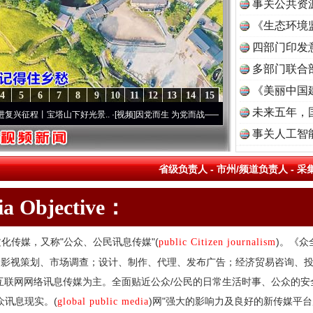
事关公共资
《生态环境
读
四部门印发
多部门联合
《美丽中国
4
5
6
7
8
9
10
11
12
13
14
15
未来五年，
丨宝塔山下好光景..
·[视频]
因党而生 为党而战——百年“纪”事⑧加强纪律..
·[视频]
牢记
事关人工智
省级负责人
-
市州/频道负责人
-
采
dia Objective：
化传媒，又称"公众、公民讯息传媒"(
)。《众
public Citizen journalism
、影视策划、市场调查；设计、制作、代理、发布广告；经济贸易咨询、
互联网网络讯息传媒为主。全面贴近公众/公民的日常生活时事、公众的
众讯息现实。(
)网"强大的影响力及良好的新传媒平
global public media