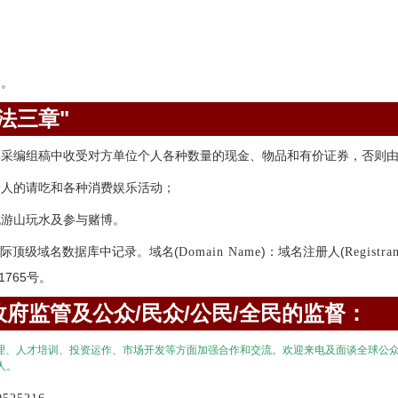
神。
法三章"
集采编组稿中收受对方单位个人各种数量的现金、物品和有价证券，否则
个人的请吃和各种消费娱乐活动；
机游山玩水及参与赌博。
际顶级域名数据库中记录。域名(
)：域名注册人(
Domain Name
Registra
1765号。
府监管及公众/民众/公民/全民的监督：
理、人才培训、投资运作、市场开发等方面加强合作和交流。欢迎来电及面谈全球公
人。