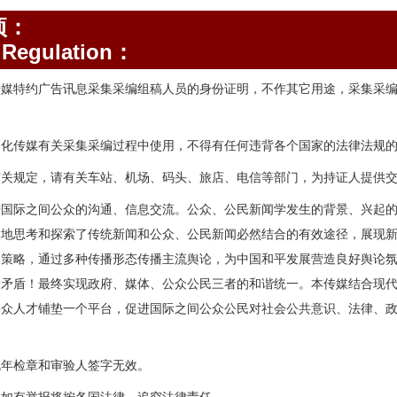
项：
Regulation：
传媒特约广告讯息采集采编组稿人员的身份证明，不作其它用途，采集采
。
文化传媒有关采集采编过程中使用，不得有任何违背各个国家的法律法规
有关规定，请有关车站、机场、码头、旅店、电信等部门，为持证人提供
进国际之间公众的沟通、信息交流。公众、公民新闻学发生的背景、兴起
次地思考和探索了传统新闻和公众、公民新闻必然结合的有效途径，展现
和策略，通过多种传播形态传播主流舆论，为中国和平发展营造良好舆论
会矛盾！最终实现政府、媒体、公众公民三者的和谐统一。本传媒结合现
公众人才铺垫一个平台，促进国际之间公众公民对社会公共意识、法律、
无年检章和审验人签字无效。