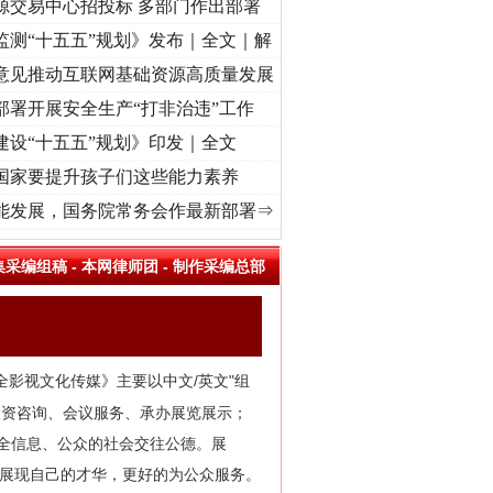
源交易中心招投标 多部门作出部署
监测“十五五”规划》发布｜全文｜解
意见推动互联网基础资源高质量发展
部署开展安全生产“打非治违”工作
建设“十五五”规划》印发｜全文
国家要提升孩子们这些能力素养
初心使命 奋进复兴征程丨“转折之城”激荡..
·[视频]
牢记初心使命 奋进复兴征程丨红船起航
能发展，国务院常务会作最新部署⇒
集采编组稿
-
本网律师团
-
制作采编总部
全影视文化传媒》主要以中文/英文"组
投资咨询、会议服务、承办展览展示；
安全信息、公众的社会交往公德。展
台展现自己的才华，更好的为公众服务。