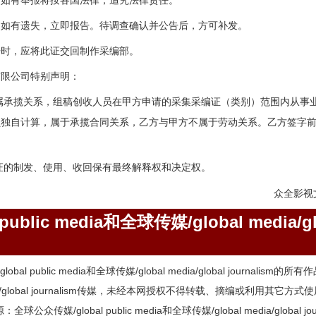
，如有举报将按各国法律，追究法律责任。
，如有遗失，立即报告。待调查确认并公告后，方可补发。
开时，应将此证交回制作采编部。
有限公司特别声明：
属承揽关系，组稿创收人员在甲方申请的采集采编证（类别）范围内从事
员独自计算，属于承揽合同关系，乙方与甲方不属于劳动关系。乙方签字
证的制发、使用、收回保有最终解释权和决定权。
众全影视
blic media和全球传媒/global media/gl
l public media和全球传媒/global media/global journalis
l media/global journalism传媒，未经本网授权不得转载、摘编或利
媒/global public media和全球传媒/global media/global