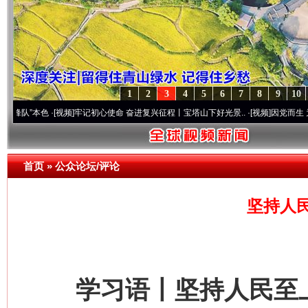
1
2
3
4
5
6
7
8
9
10
本色
·[视频]
牢记初心使命 奋进复兴征程丨宝塔山下好光景..
·[视频]
因党而生 为党而战——
首页
»
公众论坛/评论
坚持人
学习语丨坚持人民至上