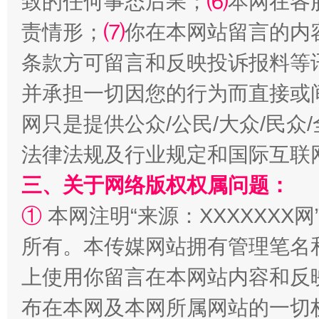
致的任何事态后果；
⑹
本网在各
责情形；
⑺
你在本网站留言的内
条款方可留言和反映投诉报料等
并承担一切因您的行为而直接或
网只是提供公众/公民/大众/民
解纷+调解+退费，一次搞定
法律法规及行业规定和国际互联
三、关于网络版权权属问题：
①
本网注明“来源：XXXXXXX网
所有。本传媒网站拥有管理笔名
上使用你留言在本网站内容和反
布在本网及本网所属网站的一切
站台名比不上好声名