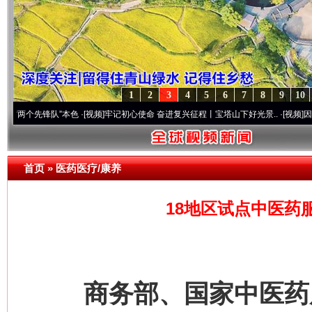
1
2
3
4
5
6
7
8
9
10
先锋队”本色
·[视频]
牢记初心使命 奋进复兴征程丨宝塔山下好光景..
·[视频]
因党而生 为
首页
»
医药医疗/康养
18地区试点中医药
商务部、国家中医药局