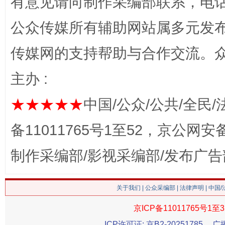
有意见请向制作采编部联系，电话：0
公众传媒所有辅助网站属多元发
传媒网的支持帮助与合作交流。
网上购药对药下症？
主办 :
★★★★★
中国/公众/公共/全民/
备11011765号1至52，京公网安备：
制作采编部/影视采编部/发布广告
这是一记警钟！
谢
关于我们
|
公众采编部
|
法律声明
| 中国
京ICP备11011765号1至3
ICP许可证: 京B2-20251785
广