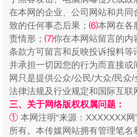
在本网的企业、公司网站和共同
致的任何事态后果；
⑹
本网在各
揭批美国五大"原罪"
"炒
责情形；
⑺
你在本网站留言的内
条款方可留言和反映投诉报料等
并承担一切因您的行为而直接或
网只是提供公众/公民/大众/民
法律法规及行业规定和国际互联
三、关于网络版权权属问题：
解纷+调解+退费，一次搞定
①
本网注明“来源：XXXXXXX网
所有。本传媒网站拥有管理笔名