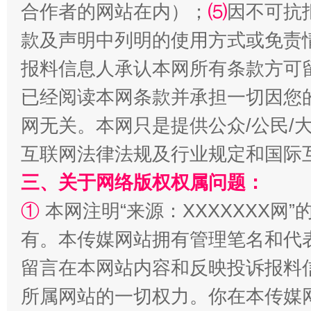
合作者的网站在内）；
⑸
因不可抗
款及声明中列明的使用方式或免责
报料信息人承认本网所有条款方可
揭批美国五大"原罪"
"炒
已经阅读本网条款并承担一切因您
网无关。本网只是提供公众/公民/
互联网法律法规及行业规定和国际
三、关于网络版权权属问题：
①
本网注明“来源：XXXXXXX网”
有。本传媒网站拥有管理笔名和代
留言在本网站内容和反映投诉报料
解纷+调解+退费，一次搞定
所属网站的一切权力。你在本传媒