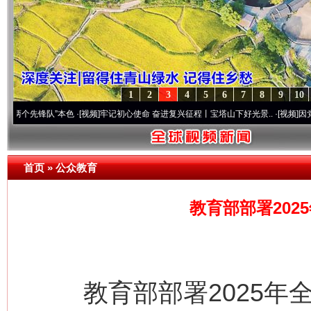
1
2
3
4
5
6
7
8
9
10
锋队”本色
·[视频]
牢记初心使命 奋进复兴征程丨宝塔山下好光景..
·[视频]
因党而生 为党
首页
»
公众教育
教育部部署202
教育部部署2025年全