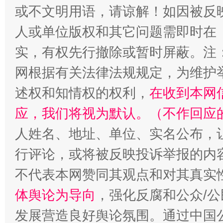
漫山遍野的桃花与雪山、麦地、白藏房
除了
或不文明用语，请谅解！如因被反
人或单位版权和其它问题需即时在
实，有权先行撤除或暂时屏蔽。注
网根据有关法律法规规定，为维护
述权和知情权的权利，
在收到本网
应，我们将视为默认。（不作回应
人姓名、地址、单位、实名公布，让
招工难、用工荒背后
行评论，或将被反映投诉举报的内
不代表本网赞同其观点和对其真实
体舆论为导向
，强化反腐和公众/公
发展营造良好舆论氛围。通过中国公