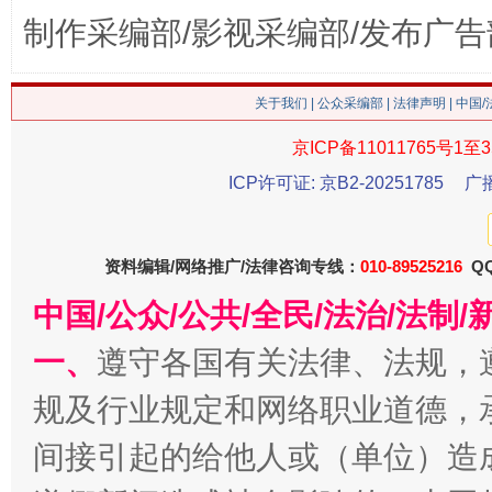
制作采编部/影视采编部/发布广告
这是一记警钟！
谢
关于我们
|
公众采编部
|
法律声明
| 中国
京ICP备11011765号1至3
ICP许可证: 京B2-20251785
广
资料编辑/网络推广/法律咨询专线：
010-89525216
QQ
中国/公众/公共/全民/法治/法
今
一、
遵守各国有关法律、法规，
在谋一域中谋全局
规及行业规定和网络职业道德，
间接引起的给他人或（单位）造