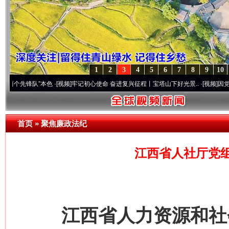
1
2
3
4
5
6
7
8
9
10
锋队”本色
·[视频]
牢记初心使命 奋进复兴征程丨宝塔山下好光景..
·[视频]
因党而生 为党
首页
»
聚焦廉政法纪
江西省人社厅党
江西省人力资源和社会