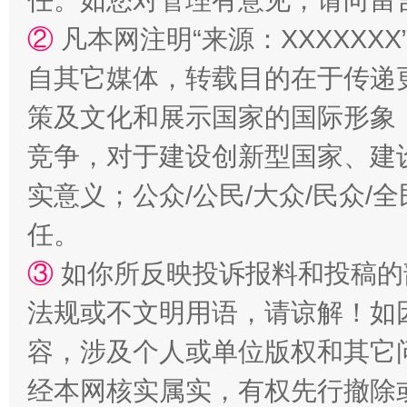
任。如您对管理有意见，请向留
②
凡本网注明“来源：XXXXX
自其它媒体，转载目的在于传递
漫山遍野的桃花与雪山、麦地、白藏房
除了
策及文化和展示国家的国际形象
竞争，对于建设创新型国家、建
实意义；公众/公民/大众/民众
任。
③
如你所反映投诉报料和投稿的
法规或不文明用语，请谅解！如
容，涉及个人或单位版权和其它
招工难、用工荒背后
经本网核实属实，有权先行撤除