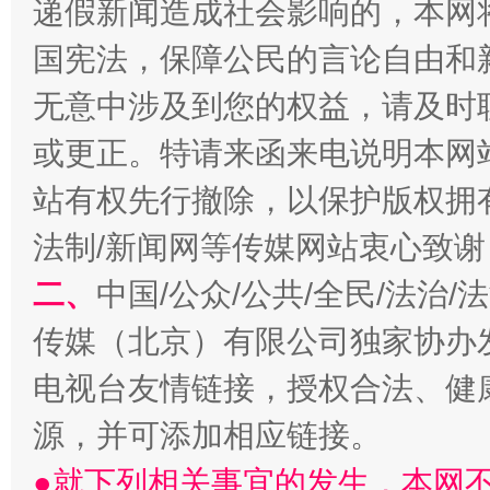
递假新闻造成社会影响的，本网
国宪法，保障公民的言论自由和
无意中涉及到您的权益，请及时
或更正。特请来函来电说明本网
习近平的博鳌关键词
魏明亮
站有权先行撤除，以保护版权拥有者
法制/新闻网等传媒网站衷心致谢
二、
中国/公众/公共/全民/法治
传媒（北京）有限公司独家协办
电视台友情链接，授权合法、健
源，并可添加相应链接。
生
“刷贴”乱象丛生
●就下列相关事宜的发生，本网