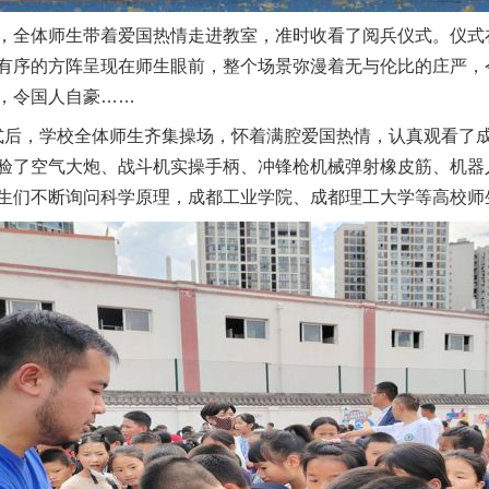
全体师生带着爱国热情走进教室，准时收看了阅兵仪式。仪式
有序的方阵呈现在师生眼前，整个场景弥漫着无与伦比的庄严，
，令国人自豪……
式后，学校全体师生齐集操场，怀着满腔爱国热情，认真观看了
验了空气大炮、战斗机实操手柄、冲锋枪机械弹射橡皮筋、机器
生们不断询问科学原理，成都工业学院、成都理工大学等高校师
茶叶“炒上天”