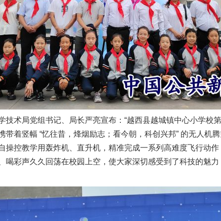
术局党组书记、局长严亮宣布：“越西县越城镇中心小学校第一
携带着竖幅 “忆往昔，烽烟励志；看今朝，科创兴邦” 的无人机
自操控教学用轰炸机、直升机，精准完成一系列高难度飞行动作
、喝彩声久久回荡在校园上空，使大家深切感受到了科技的魅力