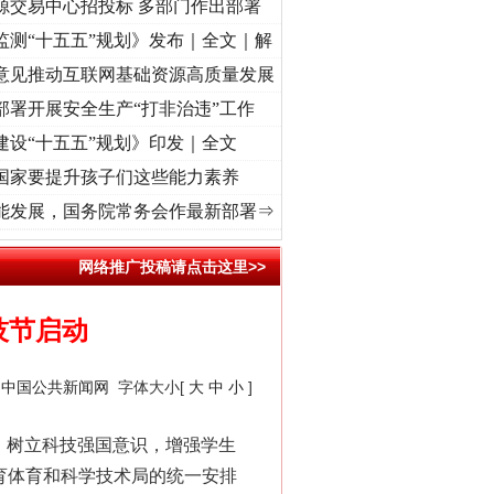
源交易中心招投标 多部门作出部署
监测“十五五”规划》发布｜全文｜解
意见推动互联网基础资源高质量发展
部署开展安全生产“打非治违”工作
建设“十五五”规划》印发｜全文
国家要提升孩子们这些能力素养
使命 奋进复兴征程丨“转折之城”激荡..
·[视频]
牢记初心使命 奋进复兴征程丨红船起航处 
能发展，国务院常务会作最新部署⇒
网络推广投稿请点击这里>>
技节启动
：
中国公共新闻网
字体大小[
大
中
小
]
情，树立科技强国意识，增强学生
县教育体育和科学技术局的统一安排