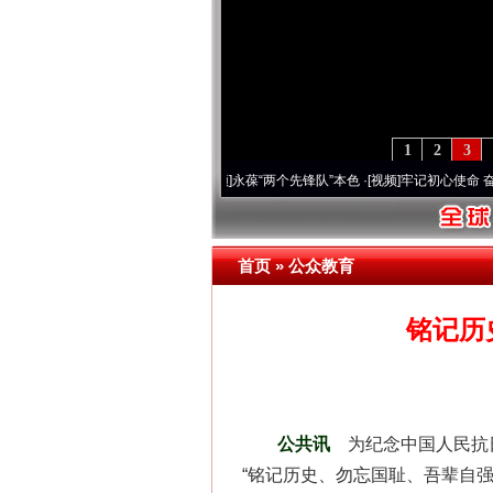
1
2
3
刻改变雪域高原..
·[视频]
永葆“两个先锋队”本色
·[视频]
牢记初心使命 奋进复兴征程丨宝
首页
»
公众教育
铭记历
公共讯
为纪念中国人民抗
“铭记历史、勿忘国耻、吾辈自强”