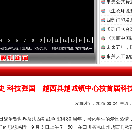
事关公共资
《生态环境
读
四部门印发
多部门联合
《美丽中国
4
5
6
7
8
9
10
11
12
13
14
15
未来五年，
塔山下好光景..
·[视频]
因党而生 为党而战——百年“纪”事⑧加强纪律..
·[视频]
牢记初心
事关人工智
史 科技强国｜越西县越城镇中心校首届科
发布时间：2025-09-04 来源
日战争暨世界反法西斯战争胜利 80 周年，强化学生的爱国热
 的思想感情，9 月 3 日上午 7：50，在四川省凉山州越西