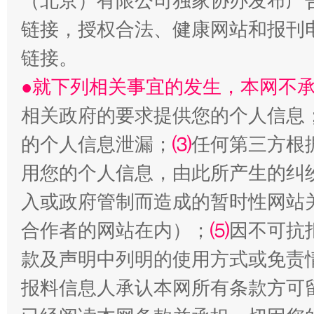
（北京）有限公司独家协办发布广
链接，授权合法、健康网站和报刊
链接。
●就下列相关事宜的发生，本网不
相关政府的要求提供您的个人信息
的个人信息泄漏；
⑶
任何第三方根
生
“刷贴”乱象丛生
用您的个人信息，由此所产生的纠
入或政府管制而造成的暂时性网站
合作者的网站在内）；
⑸
因不可抗
款及声明中列明的使用方式或免责
报料信息人承认本网所有条款方可