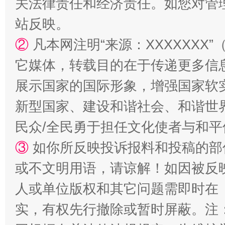
关法律责任和经济责任。如您对管
站反映。
②
凡本网注明“来源：XXXXXX
站台名比不上好声名
它媒体，转载目的在于传递更多信
展示国家的国际形象，增强国家软
新型国家、建设和谐社会、和谐世界
民众/全民勇于担任文化使者与和
③
如你所反映投诉报料和投稿的部
或不文明用语，请谅解！如因被反
人或单位版权和其它问题需即时在
漫山遍野的桃花与雪山、麦地、白藏房
除了
实，有权先行撤除或暂时屏蔽。注