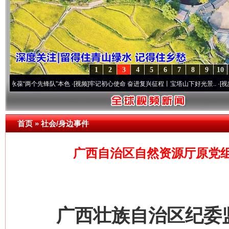
1
2
3
4
5
6
7
8
9
10
两个先锋队”本色
·[视频]
牢记初心使命 奋进复兴征程丨宝塔山下好光景..
·[视频]
因党而生
首页
»
社会/身边事件
广西自治区自然资源厅原党
广西壮族自治区纪委监