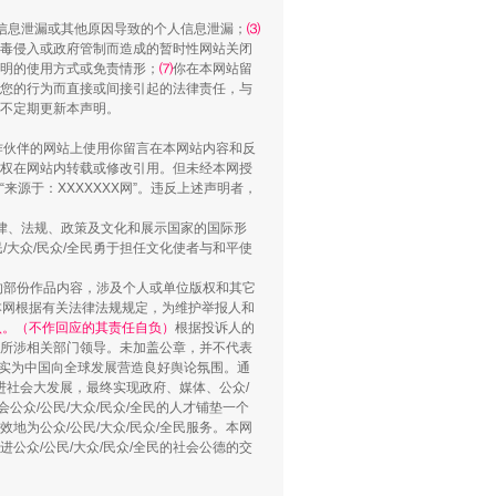
信息泄漏或其他原因导致的个人信息泄漏；
⑶
毒侵入或政府管制而造成的暂时性网站关闭
明的使用方式或免责情形；
⑺
你在本网站留
您的行为而直接或间接引起的法律责任，与
“谁都不怕”的他落马了
将不定期更新本声明。
合作伙伴的网站上使用你留言在本网站内容和反
权在网站内转载或修改引用。但未经本网授
源于：XXXXXXX网”。违反上述声明者，
法律、法规、政策及文化和展示国家的国际形
大众/民众/全民勇于担任文化使者与和平使
的部份作品内容，涉及个人或单位版权和其它
本网根据有关法律法规规定，为维护举报人和
认。（不作回应的其责任自负）
根据投诉人的
至所涉相关部门领导。未加盖公章，并不代表
督，实为中国向全球发展营造良好舆论氛围。通
促进社会大发展，最终实现政府、媒体、公众/
用生命托举生命
公众/公民/大众/民众/全民的人才铺垫一个
地为公众/公民/大众/民众/全民服务。本网
进公众/公民/大众/民众/全民的社会公德的交