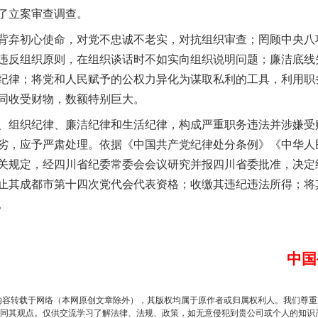
了立案审查调查。
茶叶“炒上天”
弃初心使命，对党不忠诚不老实，对抗组织审查；罔顾中央八
违反组织原则，在组织谈话时不如实向组织说明问题；廉洁底线
纪律；将党和人民赋予的公权力异化为谋取私利的工具，利用职
同收受财物，数额特别巨大。
组织纪律、廉洁纪律和生活纪律，构成严重职务违法并涉嫌受
劣，应予严肃处理。依据《中国共产党纪律处分条例》《中华人
关规定，经四川省纪委常委会会议研究并报四川省委批准，决定
止其成都市第十四次党代会代表资格；收缴其违纪违法所得；将
。
谢谢有你温暖了四季
中国
内容转载于网络（本网原创文章除外），其版权均属于原作者或归属权利人。我们尊
同其观点。仅供交流学习了解法律、法规、政策，如无意侵犯到贵公司或个人的知识