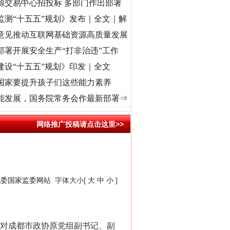
源交易中心招投标 多部门作出部署
监测“十五五”规划》发布｜全文｜解
意见推动互联网基础资源高质量发展
部署开展安全生产“打非治违”工作
建设“十五五”规划》印发｜全文
国家要提升孩子们这些能力素养
视频]
牢记初心使命 奋进复兴征程丨“转折之城”激荡..
·[视频]
牢记初心使命 奋进复兴征程丨
能发展，国务院常务会作最新部署⇒
网络推广投稿请点击这里>>
纪委国家监委网站
字体大小[
大
中
小
]
对成都市政协原党组副书记、副