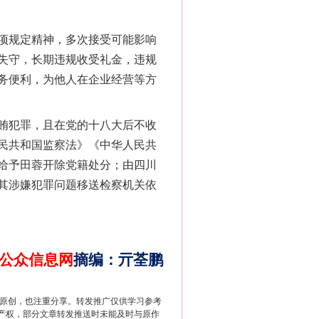
“神药”背后的真相
项规定精神，多次接受可能影响
失守，长期违规收受礼金，违规
务便利，为他人在企业经营等方
贿犯罪，且在党的十八大后不收
民共和国监察法》《中华人民共
给予田蓉开除党籍处分；由四川
其涉嫌犯罪问题移送检察机关依
法官巧妙执行解纠纷
公众信息网
摘编
：
亓荃鹏
重原创，也注重分享。转发推广仅供学习参考
产权，部分文章转发推送时未能及时与原作