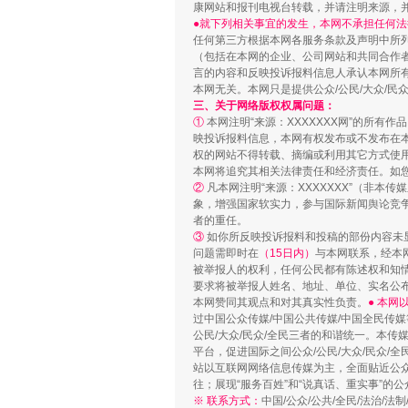
康网站和报刊电视台转载，并请注明来源，
●就下列相关事宜的发生，本网不承担任何法
任何第三方根据本网各服务条款及声明中所
（包括在本网的企业、公司网站和共同合作
言的内容和反映投诉报料信息人承认本网所
站台名比不上好声名
本网无关。本网只是提供公众/公民/大众/
三、关于网络版权权属问题：
①
本网注明“来源：XXXXXXX网”的所有
映投诉报料信息，本网有权发布或不发布在
权的网站不得转载、摘编或利用其它方式使用
本网将追究其相关法律责任和经济责任。如
②
凡本网注明“来源：XXXXXXX”（非
象，增强国家软实力，参与国际新闻舆论竞争
者的重任。
③
如你所反映投诉报料和投稿的部份内容未
问题需即时在
（15日内）
与本网联系，经本
被举报人的权利，任何公民都有陈述权和知
要求将被举报人姓名、地址、单位、实名公布
本网赞同其观点和对其真实性负责。
● 本
过中国公众传媒/中国公共传媒/中国全民传媒
漫山遍野的桃花与雪山、麦地、白
公民/大众/民众/全民三者的和谐统一。本传
平台，促进国际之间公众/公民/大众/民众/
站以互联网网络信息传媒为主，全面贴近公众/
往；展现“服务百姓”和“说真话、重实事”的公
※ 联系方式：
中国/公众/公共/全民/法治/