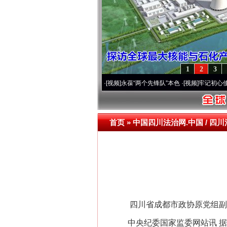
1
2
3
20周年 深刻改变雪域高原..
·[视频]
永葆“两个先锋队”本色
·[视频]
牢记初心使命 奋进
首页
»
中国四川法治网.中国 / 四川
四川省成都市政协原党组副书
中央纪委国家监委网站讯 据