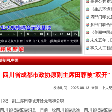
事关公共资
《生态环境
读
四部门印发
多部门联合
《美丽中国
4
5
6
7
8
9
10
11
12
13
14
15
未来五年，
复兴征程丨宝塔山下好光景..
·[视频]
因党而生 为党而战——百年“纪”事⑧加强纪律..
·[
事关人工智
法制网.中国
四川省成都市政协原副主席田蓉被"双开"
发布时间：2025-08-13 来源：
中央
记、副主席田蓉被开除党籍和公职
四川省纪委监委消息：日前，经四川省委批准，四川省纪委监委