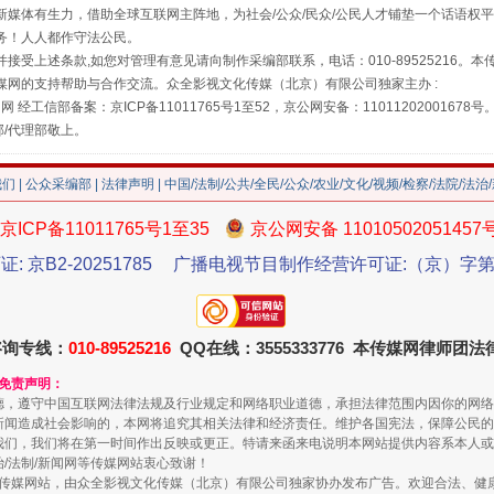
媒体有生力，借助全球互联网主阵地，为社会/公众/民众/公民人才铺垫一个话语权平
"炒鞋教程"里的骗局
务！人人都作守法公民。
接受上述条款,如您对管理有意见请向制作采编部联系，电话：010-89525216。
媒网的支持帮助与合作交流。众全影视文化传媒（北京）有限公司独家主办 :
网 经工信部备案：京ICP备11011765号1至52，京公网安备：11011202001678号
部/代理部敬上。
我们
|
公众采编部
|
法律声明
| 中国/法制/公共/全民/公众/农业/文化/视频/检察/法院/法治
京ICP备11011765号1至35
京公网安备 11010502051457
证: 京B2-20251785
广播电视节目制作经营许可证:（京）字第3
珠宝鉴定乱象
咨询专线：
010-89525216
QQ在线：3555333776 本传媒网律师团
和免责声明：
德，遵守中国互联网法律法规及行业规定和网络职业道德，承担法律范围内因你的网络
新闻造成社会影响的，本网将追究其相关法律和经济责任。维护各国宪法，保障公民的
我们，我们将在第一时间作出反映或更正。特请来函来电说明本网站提供内容系本人或
治/法制/新闻网等传媒网站衷心致谢！
新闻网等传媒网站，由众全影视文化传媒（北京）有限公司独家协办发布广告。欢迎合法、