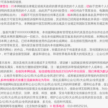
并可添加相应链接。
律责任：⑴
本网根据法律规定或相关政府的要求提供您的个人信息；
⑵
由于您将个人
列明的情况使用您的个人信息，由此所产生的纠纷责任；
⑷
任何由于黑客攻击、电脑病
者的网站在内）；
⑸
因不可抗拒导致的任何事态后果；
⑹
本网在各服务条款及声明中列
有条款方可留言和反映投诉报料等讯息投稿，其证明你已经阅读本网条款并承担一切因
民众/全民话语权平台。本网根据中国互联网法律法规及行业规定和国际互联网有关规定
走近一线检察官
作品，版权均属于XXXXXXX网所有。本传媒网站拥有管理笔名和代表某些合作伙伴在
本网及本网所属网站的一切权力。你在本传媒网站留言板发表的评论和投稿，本网站有
本网上述作品。已经本网授权使用作品的单位或网站，应在授权范围内使用，并注明“来
您对管理有意见，请向留言板管理员或向本传媒网站反映。
本传媒系列网站）的作品，均转载自其它媒体，转载目的在于传递更多信息，宣传国家的
，对于建设创新型国家、建设和谐社会、和谐世界都具有重大的现实意义；公众/公民/
显示发布，因涉及相关法律法规或不文明用语，请谅解！如因被反映投诉报料和投稿
网核实属实，有权先行撤除或暂时屏蔽。注：被反映投诉举报或报料的个人或单位，
情权的权利，
在收到本网信函、短信或电话告知后15日内不作出回应，我们将视为默
，让相关专家和公众/公民/大众/民众/全民进行评论，或将被反映投诉举报的内容转
网以多种传播形式传播主流媒体舆论为导向
，强化反腐和公众/公民/大众/民众/全民监
等传媒网站架起政府和公众/公民/大众/民众/全民之间的和谐桥梁，缓和社会矛盾，
藏房
除了知识还要"留白"
媒网站结合现代网络科技影视文化传媒的新媒体有生力，借助全球互联网主阵地，为社会
全民对社会公共意识、法律、政策、科技、健康、安全与影视文化传媒合作交流，合法有效
公民/大众/民众/全民的日常生活事实，维护公众/公民/大众/民众/全民的安全信息，促
众/公民/大众/民众/全民的多媒体、多元化、信息时代现实。
法制/新闻网等传媒网站（北京制作采编部）
※ 联系电话：
010-89525216。