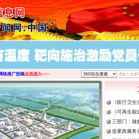
>
网络推广投稿
点击进入>>>
《医疗卫生
《可再生能
三部门：做
促家政服务