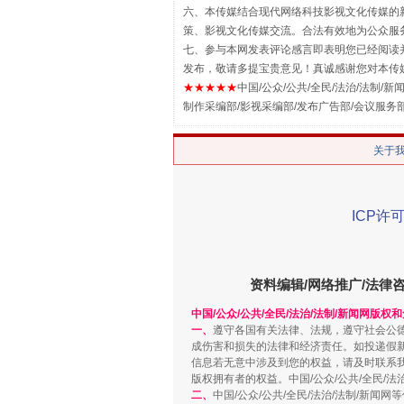
六、本传媒结合现代网络科技影视文化传媒的新
揭批美国五大"原罪"
策、影视文化传媒交流。合法有效地为公众服
七、参与本网发表评论感言即表明您已经阅读并
发布，敬请多提宝贵意见！真诚感谢您对本传
★★★★★
中国/公众/公共/全民/法治/法制/新闻
制作采编部/影视采编部/发布广告部/会议服务
关于
ICP许可
解纷+调解+退费，一次搞定
资料编辑/网络推广/法律
中国/公众/公共/全民/法治/法制/新闻网版权
一、
遵守各国有关法律、法规，遵守社会公
成伤害和损失的法律和经济责任。如投递假
信息若无意中涉及到您的权益，请及时联系
版权拥有者的权益。中国/公众/公共/全民/法
二、
中国/公众/公共/全民/法治/法制/