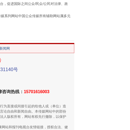
台，促进国际之间公众/民众/公民对法律、政
习近平的“航天情”
本传媒系列网站中国公众传媒所有辅助网站属多元
。
/新闻网
号
1140号
重拳出击！专项整治午间酒驾
法律咨询热线：
15701616003
行为直接或间接引起的给他人或（单位）造
言论自由和新闻自由。本传媒网站中的部份
法人版权所有，网站有权先行撤除，以保护
健康网站和报刊电视台友情链接，授权合法、健