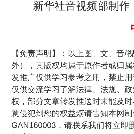
新华社音视频部制作
今
在谋一域中谋全局
【免责声明】：以上图、文、音/
外），其版权均属于原作者或归属
发推广仅供学习参考之用，禁止用
仅供交流学习了解法律、法规、政
习近平的博鳌关键词
魏明亮
权，部分文章转发推送时未能及时
意侵犯到您的权益烦请告知本网制作采编
GAN160003，请联系我们将立即删