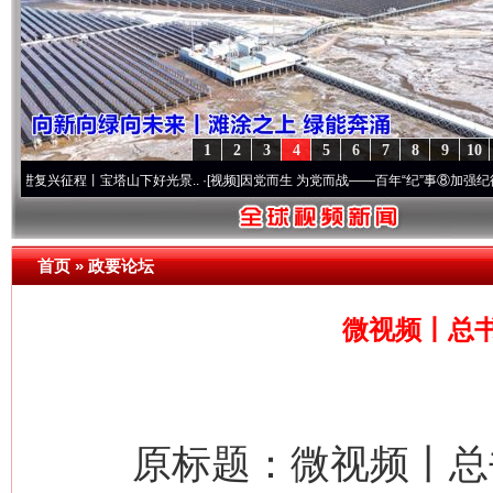
1
2
3
4
5
6
7
8
9
10
程丨宝塔山下好光景..
·[视频]
因党而生 为党而战——百年“纪”事⑧加强纪律..
·[视频]
牢
首页
»
政要论坛
微视频丨总
原标题：微视频丨总书