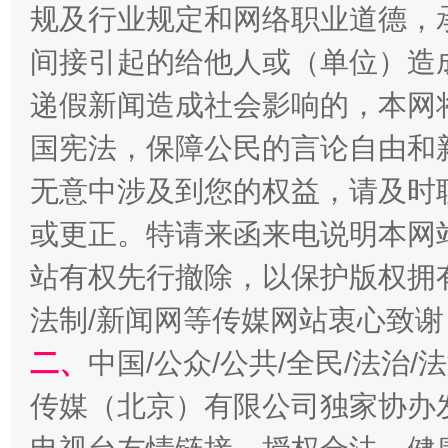
规及行业规定和网络职业道德，
间接引起的给他人或（单位）造
生
“刷贴”乱象丛生
递假新闻造成社会影响的，本网
国宪法，保障公民的言论自由和
无意中涉及到您的权益，请及时
或更正。特请来函来电说明本网
站有权先行撤除，以保护版权拥有者
法制/新闻网等传媒网站衷心致谢
揭批美国五大"原罪"
"炒
二、
中国/公众/公共/全民/法治
传媒（北京）有限公司独家协办