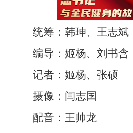
统筹：韩珅、王志斌
编导：姬杨、刘书含
这是一记警钟！
谢
记者：姬杨、张硕
摄像：闫志国
配音：王帅龙