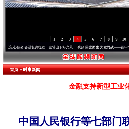
1
2
3
4
5
6
7
8
9
10
使命 奋进复兴征程丨宝塔山下好光景..
·[视频]
因党而生 为党而战——百年“纪”事⑧加强
首页
»
时事新闻
金融支持新型工业
中国人民银行等七部门