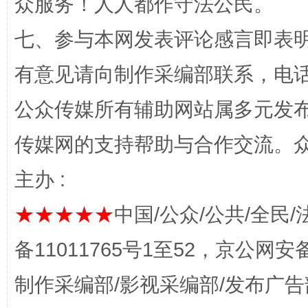
众服务！人人都作守法公民。
七、参与本网发表评论感言即表明
有意见请向制作采编部联系，电话：0
今
在谋一域中谋全局
公众传媒所有辅助网站属多元发
传媒网的支持帮助与合作交流。
主办 :
★★★★★
中国/公众/公共/全民/
备11011765号1至52，京公网安备：
习近平的博鳌关键词
魏明亮
制作采编部/影视采编部/发布广告