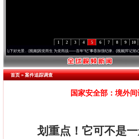
1
2
3
4
5
6
7
8
9
10
景..
·[视频]
因党而生 为党而战——百年“纪”事⑧加强纪律..
·[视频]
牢记初心使命 奋进
首页
»
案件追踪调查
国家安全部：境外间
划重点！它可不是一