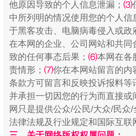
他原因导致的个人信息泄漏；
⑶
中所列明的情况使用您的个人信
站台名比不上好声名
于黑客攻击、电脑病毒侵入或政
在本网的企业、公司网站和共同
致的任何事态后果；
⑹
本网在各
责情形；
⑺
你在本网站留言的内
条款方可留言和反映投诉报料等
并承担一切因您的行为而直接或
网只是提供公众/公民/大众/民
漫山遍野的桃花与雪山、麦地、白藏房
除了
法律法规及行业规定和国际互联
三、关于网络版权权属问题：