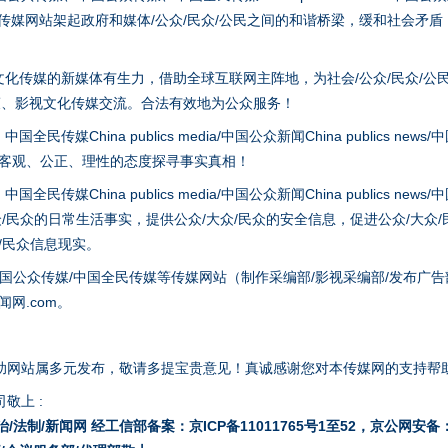
tem news等传媒网站架起政府和媒体/公众/民众/公民之间的和谐桥梁，缓和
化传媒的新媒体有生力，借助全球互联网主阵地，为社会/公众/民众/公
策、影视文化传媒交流。合法有效地为公众服务！
hina publics media/中国公众新闻China publics news/中国法制
以客观、公正、理性的态度探寻事实真相！
谢谢有你温暖了四季
hina publics media/中国公众新闻China publics news/中国法制
众/民众的日常生活事实，提供公众/大众/民众的安全信息，促进公众/大众
众/民众信息现实。
国公众传媒/中国全民传媒等传媒网站（制作采编部/影视采编部/发布广告
网.com。
今年投资意愿榜揭晓
助网站属多元发布，敬请多提宝贵意见！真诚感谢您对本传媒网的支持帮
敬上 :
治/法制/新闻网 经工信部备案：京ICP备11011765号1至52，京公网安备：11