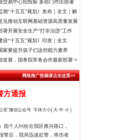
源交易中心招投标 多部门作出部署
监测“十五五”规划》发布｜全文｜解
意见推动互联网基础资源高质量发展
部署开展安全生产“打非治违”工作
建设“十五五”规划》印发｜全文
国家要提升孩子们这些能力素养
奋进复兴征程丨“转折之城”激荡..
·[视频]
牢记初心使命 奋进复兴征程丨红船起航处 潮起.
能发展，国务院常务会作最新部署⇒
网络推广投稿请点击这里>>
警方通报
翔公安”微信公众号
字体大小[
大
中
小
]
岁）因个人纠纷在我区雍兴路口，
报警后，我局迅速处警，将伤者