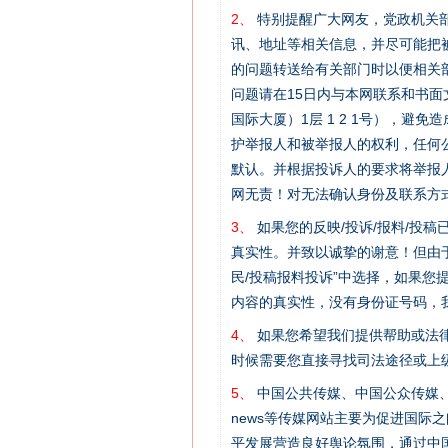
2、
特别提醒广大网友，党政机关部
讯、地址等相关信息，并尽可能把
的问题转送给有关部门时以便相关
问题请在15日内与本网联系和书
国际大厦）1层 1 2 1号），
护举报人和被举报人的权利，任何
默认。并根据投诉人的要求将举报
网无责！对无法确认身份及联系方
3、
如果您的反映/投诉/报料/投
真实性。并致以诚挚的谢意！但由于
民/投稿报料投诉”中选择，如果
内容的真实性，没有身份证号码，
4、
如果您希望我们提供帮助或法
网上购药对药下症？
时候需要您直接寻找司法途径或上
5、
中国公共传媒、中国公众传媒、中国全民传媒C
news等传媒网站主要为促进国际
平发展营造良好舆论氛围，通过中国公共传媒