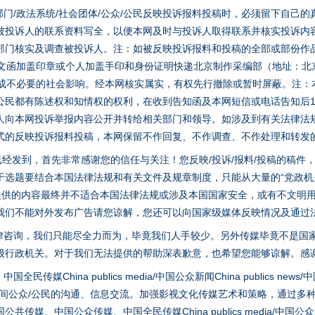
门/政法系统/社会团体/公众/公民反映投诉报料投稿时，必须留下自己
被投诉人的联系资料写全，以便本网及时与投诉人取得联系并核实投诉内
部门核实及调查被投诉人。注：如被反映投诉报料和投稿的全部或部份作
面文函加盖印章或个人加盖手印和身份证明快递北京制作采编部（地址：北
避免造成不必要的社会影响。经本网核实属实，有权先行撤除或暂时屏蔽。注
公民都有陈述权和知情权的权利，在收到告知函及本网短信或电话告知后1
人向本网投诉举报内容公开并转给相关部门和领导。如涉及到有关法律法
式的反映投诉报料投稿，本网保留不作回复、不作调查、不作处理和转发
稿已经发到，首先非常感谢您的信任与关注！您反映/投诉/报料/投稿的稿
选题要结合本国法律法规和有关文件及规章制度，只能从大量的“党政机关部
您提供的内容最终并不适合本国法律法规或涉及本国国家安全，或有不文明
我们不能对外发布广告请您谅解，您还可以向国家级媒体反映情况及通过
律咨询，我们只能尽全力而为，毕竟我们人手较少。另外传媒毕竟不是国
茶叶“炒上天”
级行政机关。对于我们无法提供的帮助深表歉意，也希望您能够谅解。感
hina publics media/中国公众新闻China publics news/中国法制
之间公众/公民的沟通、信息交流。加强影视文化传媒艺术和策略，通过多
、中国公众传媒、中国全民传媒China publics media/中国公众新闻Chi