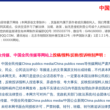
中国
内容转载于网络（本网原创文章除外），其版权均属于原作者或归属权利人。我们尊
同其观点。仅供交流学习了解法律、法规、政策，如无意侵犯到贵公司或个人的知识
权益烦请告知本网制作采编部QQ号: 3555333776，微信号：GAN160003，请
3776@QQ.COM。通讯地址：北京市朝阳区朝外雅宝路12号（华声国际大厦）1层 1 
XXXXX网站。
众传媒、中国全民传媒等网站上
投稿/报料/反映/投诉特别声明：
媒China publics media/China publics news等传媒网
众、民众、公民说法评论》等频道上的文章属原文转出或转载，不代表本
与本网无关。本网只是提供公众话语权平台，一定要在本国法律和公民权
述，反映投诉报料人捏造事实、弄虚作假、夸大事实、反映投诉报料人独
诉报料稿件已经本网发布，如有不实请在15日内书面告知理由并承担因此
全权法律责任，本网方可对外广告。党政机关部门/政法系统/社会团体/公
全民传媒China publics media/中国公众新闻China publics new
家版权。未经本网书面合同授权许可，严禁转载、转刊，转载、转刊将追诉法律