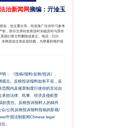
法治新闻网
摘编
：
亓淦玉
重原创，也注重分享。转发推广仅供学习参考
产权，部分文章转发推送时未能及时与原作
联系我们将立即删除或更正。电话：010-
2 1号。本网原创文章欢迎转载，为尊重和维护原
站严肃声明： 《投稿/报料/反映/投诉》、
网观点。反映投诉报料如有不实，反
法范围内及规章制度行使你的言论自
立承担法律、民事、经济及侵权责
稿的责任。反映投诉报料人的稿件
众/公民反映投诉报料投稿的影视/
s/中国法制新闻Chinese legal
责任。