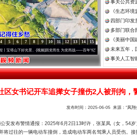
事关公共资
《生态环境
读
四部门印发
多部门联合
《美丽中国
4
5
6
7
8
9
10
11
12
13
14
15
未来五年，
好光景..
·[视频]
因党而生 为党而战——百年“纪”事⑧加强纪律..
·[视频]
牢记初心使命 
事关人工智
社区女书记开车追撵女子撞伤2人被刑拘，
发布时间：2025-06-05 来源：
“凤
发布警情通报：2025年6月2日13时许，张某凤（女，54
并将过往的一辆电动车撞倒，造成电动车两名驾乘人员受伤。接