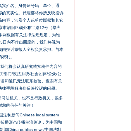
的真实姓名、身份证号码、单位、通
容的真实性。代理部将你所反映投诉
品内容，涉及个人或单位版权和其它
京市朝阳区朝外雅宝路12号（华声
：本网根据有关法律法规规定，为维
5日内不作出回应的，我们将视为
规由投诉举报人全权负责承担。与本
的权利。
件，我们将会认真研究核实稿件内容的
门/政法系统/社会团体/公众/公
用语和通讯无法联系核验、查实有关
法律手段解决您反映投诉的问题。
家司法机关，也不是行政机关，很多
“神药”背后的真相
谢您的信任与关注！
新闻Chinese legal system
种传播形态传播主流舆论，为中国和
na publics news/中国法制