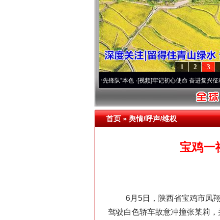
1
2
3
雪域高原..
·[视频]
永葆“两个先锋队”本色
·[视频]
牢记初心使命 奋进复兴征程丨宝塔山下
首页
»
舆情/呼声/维权
宝鸡一
6月5日，陕西省宝鸡市凤翔公安
驾驶白色轿车故意冲撞张某莉，