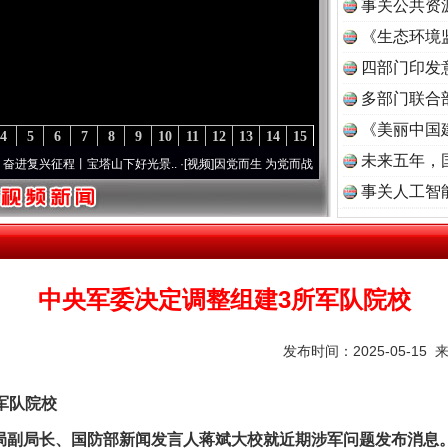
事关公共资
《生态环境
读
四部门印发
多部门联合
《美丽中国
4
5
6
7
8
9
10
11
12
13
14
15
未来五年，
征程丨宝塔山下好光景..
·[视频]
因党而生 为党而战——百年“纪”事⑧加强纪律..
·[视频]
事关人工智
中央军委决定调整组建3所军队院校
发布时间：2025-05-15 
军队院校
副局长、国防部新闻发言人蒋斌大校就近期涉军问题发布消息