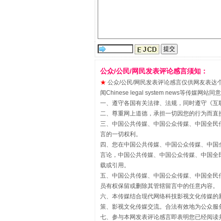
公众/公民/网民发表评论感言须知：
★
公众/公民/网民发表评论感言仅供网友表达个人看法
“刷贴”乱象丛生
闻Chinese legal system new
一、遵守各国有关法律、法规，同时遵守《
互
二、尊重网上道德，承担一切因您的行为而直
三、中国公共传媒、中国公众传媒、中国全民传媒China 
言的一切权利。
四、您在中国公共传媒、中国公众传媒、中国全民传媒Chin
言论，中国公共传媒、中国公众传媒、中国全民传媒China
载或引用。
五、中国公共传媒、中国公众传媒、中国全民传媒China 
员有权保留或删除其管辖留言中的任意内容。
六、本传媒结合现代网络科技影视文化传媒的新
策、影视文化传媒交流。合法有效地为公众服
揭批美国五大"原罪"
七、参与本网发表评论感言即表明您已经阅读并