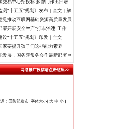
源交易中心招投标 多部门作出部署
监测“十五五”规划》发布｜全文｜解
意见推动互联网基础资源高质量发展
部署开展安全生产“打非治违”工作
建设“十五五”规划》印发｜全文
国家要提升孩子们这些能力素养
牢记初心使命 奋进复兴征程丨“转折之城”激荡..
·[视频]
牢记初心使命 奋进复兴征程丨红船
能发展，国务院常务会作最新部署⇒
网络推广投稿请点击这里>>
来源：
国防部发布
字体大小[
大
中
小
]
。