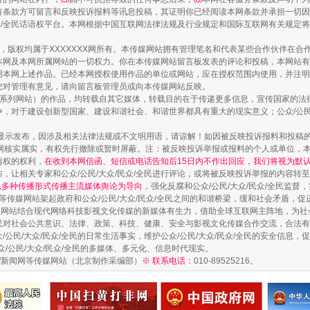
有条款方可留言和反映投诉报料等讯息投稿，其证明你已经阅读本网条款并承担一切因
民众/全民话语权平台。本网根据中国互联网法律法规及行业规定和国际互联网有关规定
作品，版权均属于XXXXXXX网所有。本传媒网站拥有管理笔名和代表某些合作伙伴在
走近一线检察官
本网及本网所属网站的一切权力。你在本传媒网站留言板发表的评论和投稿，本网站有
本网上述作品。已经本网授权使用作品的单位或网站，应在授权范围内使用，并注明“来
您对管理有意见，请向留言板管理员或向本传媒网站反映。
本传媒系列网站）的作品，均转载自其它媒体，转载目的在于传递更多信息，宣传国家的
，对于建设创新型国家、建设和谐社会、和谐世界都具有重大的现实意义；公众/公民/
显示发布，因涉及相关法律法规或不文明用语，请谅解！如因被反映投诉报料和投稿
网核实属实，有权先行撤除或暂时屏蔽。注：被反映投诉举报或报料的个人或单位，
情权的权利，
在收到本网信函、短信或电话告知后15日内不作出回应，我们将视为默
，让相关专家和公众/公民/大众/民众/全民进行评论，或将被反映投诉举报的内容转
网以多种传播形式传播主流媒体舆论为导向
，强化反腐和公众/公民/大众/民众/全民监
等传媒网站架起政府和公众/公民/大众/民众/全民之间的和谐桥梁，缓和社会矛盾，
媒网站结合现代网络科技影视文化传媒的新媒体有生力，借助全球互联网主阵地，为社会
全民对社会公共意识、法律、政策、科技、健康、安全与影视文化传媒合作交流，合法有效
藏房
除了知识还要"留白"
公民/大众/民众/全民的日常生活事实，维护公众/公民/大众/民众/全民的安全信息，促
众/公民/大众/民众/全民的多媒体、多元化、信息时代现实。
法制/新闻网等传媒网站（北京制作采编部）
※ 联系电话：
010-89525216。