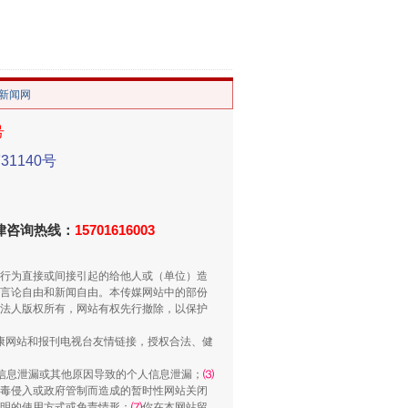
。
/新闻网
号
1140号
法律咨询热线：
15701616003
重拳出击！专项整治午间酒驾
行为直接或间接引起的给他人或（单位）造
言论自由和新闻自由。本传媒网站中的部份
法人版权所有，网站有权先行撤除，以保护
健康网站和报刊电视台友情链接，授权合法、健
信息泄漏或其他原因导致的个人信息泄漏；
⑶
毒侵入或政府管制而造成的暂时性网站关闭
明的使用方式或免责情形；
⑺
你在本网站留