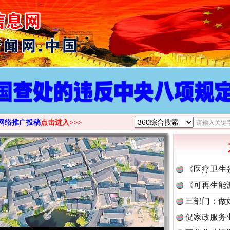
>
网络推广投稿
点击进入>>>
《医疗卫生
《可再生能
三部门：做
促家政服务