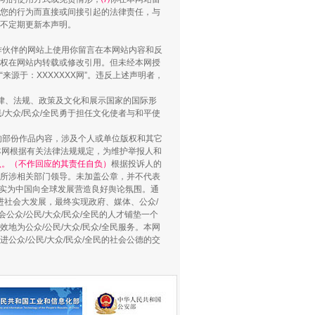
您的行为而直接或间接引起的法律责任，与
将不定期更新本声明。
“谁都不怕”的他落马了
合作伙伴的网站上使用你留言在本网站内容和反
权在网站内转载或修改引用。但未经本网授
源于：XXXXXXX网”。违反上述声明者，
法律、法规、政策及文化和展示国家的国际形
大众/民众/全民勇于担任文化使者与和平使
的部份作品内容，涉及个人或单位版权和其它
本网根据有关法律法规规定，为维护举报人和
认。（不作回应的其责任自负）
根据投诉人的
至所涉相关部门领导。未加盖公章，并不代表
督，实为中国向全球发展营造良好舆论氛围。通
促进社会大发展，最终实现政府、媒体、公众/
公众/公民/大众/民众/全民的人才铺垫一个
地为公众/公民/大众/民众/全民服务。本网
用生命托举生命
进公众/公民/大众/民众/全民的社会公德的交