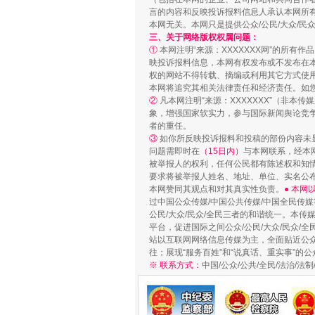
言的内容和反映投诉报料信息人承认本网所
本网无关。本网只是提供公众/公民/大众/
三、关于网络版权权属问题：
站台名比不上好声名
①
本网注明“来源：XXXXXXX网”的所有
映投诉报料信息，本网有权发布或不发布在
权的网站不得转载、摘编或利用其它方式使用
本网将追究其相关法律责任和经济责任。如
②
凡本网注明“来源：XXXXXXX”（非
象，增强国家软实力，参与国际新闻舆论竞争
者的重任。
③
如你所反映投诉报料和投稿的部份内容未
问题需即时在
（15日内）
与本网联系，经本
被举报人的权利，任何公民都有陈述权和知
要求将被举报人姓名、地址、单位、实名公布
本网赞同其观点和对其真实性负责。
● 本
过中国公众传媒/中国公共传媒/中国全民传媒
公民/大众/民众/全民三者的和谐统一。本传
平台，促进国际之间公众/公民/大众/民众/
漫山遍野的桃花与雪山、麦地、白
站以互联网网络信息传媒为主，全面贴近公众/
往；展现“服务百姓”和“说真话、重实事”的公
※ 联系方式：
中国/公众/公共/全民/法治/