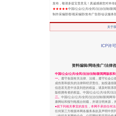
发布，敬请多提宝贵意见！真诚感谢您对本传
★★★★★
中国/公众/公共/全民/法治/法制/新闻
制作采编部/影视采编部/发布广告部/会议服务
关于
ICP许可
资料编辑/网络推广/法律
解纷+调解+退费，一次搞定
中国/公众/公共/全民/法治/法制/新闻网版权
一、
遵守各国有关法律、法规，遵守社会公
成伤害和损失的法律和经济责任。如投递假
信息若无意中涉及到您的权益，请及时联系
版权拥有者的权益。中国/公众/公共/全民/法
二、
中国/公众/公共/全民/法治/法制/
康网站和报刊电视台转载，并请注明来源，
●就下列相关事宜的发生，本网不承担任何法
任何第三方根据本网各服务条款及声明中所
（包括在本网的企业、公司网站和共同合作