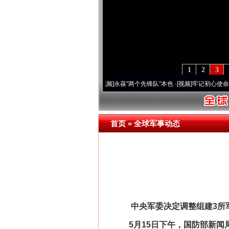
1
2
3
周年 深刻改变雪域高原..
·[视频]
永葆“两个先锋队”本色
·[视频]
牢记初心使命 奋进复兴
首页
»
全球军事动态
中央军委决定调整组建3所
5月15日下午，国防部新闻局