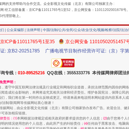
媒网的支持帮助与合作交流。众全影视文化传媒（北京）有限公司独家主办 :
网 经工信部备案：京ICP备11011765号1至52，京公网安备：11011202001678号
部/代理部敬上。
我们
|
公众采编部
|
法律声明
| 中国/法制/公共/全民/公众/农业/文化/视频/检察/法院/法治
京ICP备11011765号1至35
京公网安备 11010502051457
证: 京B2-20251785
广播电视节目制作经营许可证:（京）字第3
咨询专线：
010-89525216
QQ在线：3555333776 本传媒网律师团
珠宝鉴定乱象
和免责声明：
德，遵守中国互联网法律法规及行业规定和网络职业道德，承担法律范围内因你的网络
新闻造成社会影响的，本网将追究其相关法律和经济责任。维护各国宪法，保障公民的
我们，我们将在第一时间作出反映或更正。特请来函来电说明本网站提供内容系本人或
治/法制/新闻网等传媒网站衷心致谢！
新闻网等传媒网站，由众全影视文化传媒（北京）有限公司独家协办发布广告。欢迎合法、
并可添加相应链接。
律责任：⑴
本网根据法律规定或相关政府的要求提供您的个人信息；
⑵
由于您将个人
列明的情况使用您的个人信息，由此所产生的纠纷责任；
⑷
任何由于黑客攻击、电脑病
者的网站在内）；
⑸
因不可抗拒导致的任何事态后果；
⑹
本网在各服务条款及声明中列