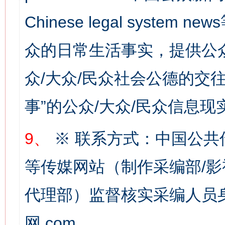
Chinese legal syste
众的日常生活事实，提供公众
众/大众/民众社会公德的交往
习近平的博鳌关键词
魏明亮
事”的公众/大众/民众信息现
9、
※ 联系方式：中国公共
等传媒网站（制作采编部/影
代理部）监督核实采编人员身
生
网.com。
“刷贴”乱象丛生