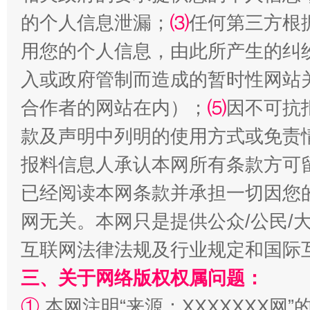
的个人信息泄漏；
⑶
任何第三方根
用您的个人信息，由此所产生的纠
漫山遍野的桃花与雪山、麦地、白藏房
除了
入或政府管制而造成的暂时性网站
合作者的网站在内）；
⑸
因不可抗
款及声明中列明的使用方式或免责
报料信息人承认本网所有条款方可
已经阅读本网条款并承担一切因您
网无关。本网只是提供公众/公民/
互联网法律法规及行业规定和国际
招工难、用工荒背后
三、关于网络版权权属问题：
①
本网注明“来源：XXXXXXX网”