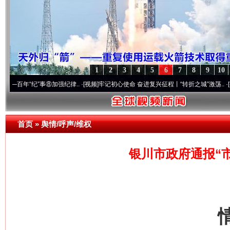
1
2
3
4
5
6
7
8
9
10
纪”事⑧加强纪律..
·[视频]
牢记初心使命 奋进复兴征程丨“转折之城”激荡..
·[视频]
牢记初
首页
»
舆情/呼声/维权
银川市政府通报“