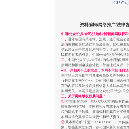
ICP许可
资料编辑/网络推广/法律
中国/公众/公共/全民/法治/法制/新闻网版权
一、
遵守各国有关法律、法规，遵守社会公
成伤害和损失的法律和经济责任。如投递假
招工难、用工荒背后
信息若无意中涉及到您的权益，请及时联系
版权拥有者的权益。中国/公众/公共/全民/法
二、
中国/公众/公共/全民/法治/法制/
康网站和报刊电视台转载，并请注明来源，
●就下列相关事宜的发生，本网不承担任何法
任何第三方根据本网各服务条款及声明中所
（包括在本网的企业、公司网站和共同合作
言的内容和反映投诉报料信息人承认本网所
本网无关。本网只是提供公众/公民/大众/
三、关于网络版权权属问题：
①
本网注明“来源：XXXXXXX网”的所有
映投诉报料信息，本网有权发布或不发布在
权的网站不得转载、摘编或利用其它方式使用
本网将追究其相关法律责任和经济责任。如
网上购药对药下症？
②
凡本网注明“来源：XXXXXXX”（非
象，增强国家软实力，参与国际新闻舆论竞争