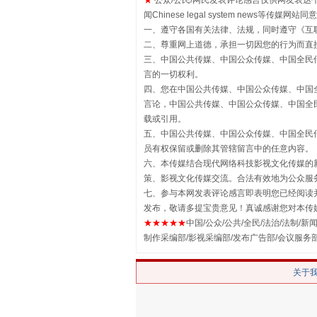
★
公众/公民/网民发表评论感言仅供网友表达个人看法
闻Chinese legal system new
一、遵守各国有关法律、法规，同时遵守《
互
二、尊重网上道德，承担一切因您的行为而直
站台名比不上好声名
三、中国公共传媒、中国公众传媒、中国全民传媒China 
言的一切权利。
四、您在中国公共传媒、中国公众传媒、中国全民传媒Chin
言论，中国公共传媒、中国公众传媒、中国全民传媒China
载或引用。
五、中国公共传媒、中国公众传媒、中国全民传媒China 
员有权保留或删除其管辖留言中的任意内容。
六、本传媒结合现代网络科技影视文化传媒的新
策、影视文化传媒交流。合法有效地为公众服
七、参与本网发表评论感言即表明您已经阅读并
发布，敬请多提宝贵意见！真诚感谢您对本传
★★★★★
中国/公众/公共/全民/法治/法制/新闻
制作采编部/影视采编部/发布广告部/会议服务
漫山遍野的桃花与雪山、麦地、白
关于