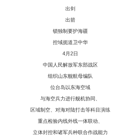
茶叶“炒上天”
出剑
出箭
锁独制要护海疆
控域扼道卫中华
4月2日
中国人民解放军东部战区
组织山东舰航母编队
谢谢有你温暖了四季
位台岛以东海空域
与海空兵力进行舰机协同、
区域制空、对海对陆打击等科目演练
重点检验内线外线一体联动、
立体封控和诸军兵种联合作战能力