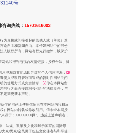
1140号
法律咨询热线：
15701616003
行为直接或间接引起的给他人或（单位）造
言论自由和新闻自由。本传媒网站中的部份
侵吞公款13万，颠沛流离20年
法人版权所有，网站有权先行撤除，以保护
健康网站和报刊电视台友情链接，授权合法、健
信息泄漏或其他原因导致的个人信息泄漏；
⑶
毒侵入或政府管制而造成的暂时性网站关闭
明的使用方式或免责情形；
⑺
你在本网站留
您的行为而直接或间接引起的法律责任，与
将不定期更新本声明。
合作伙伴的网站上使用你留言在本网站内容和反
权在网站内转载或修改引用。但未经本网授
源于：XXXXXXX网”。违反上述声明者，
“神药”背后的真相
法律、法规、政策及文化和展示国家的国际形
大众/民众/全民勇于担任文化使者与和平使