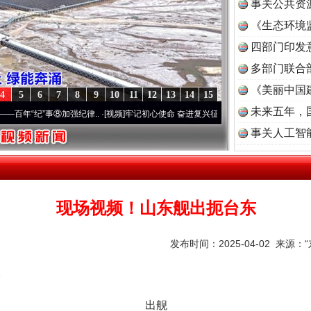
事关公共资
《生态环境
读
四部门印发
多部门联合
《美丽中国
4
5
6
7
8
9
10
11
12
13
14
15
未来五年，
”事⑧加强纪律..
·[视频]
牢记初心使命 奋进复兴征程丨“转折之城”激荡..
·[视频]
牢记初心
事关人工智
现场视频！山东舰出扼台东
发布时间：2025-04-02 来源：
出舰