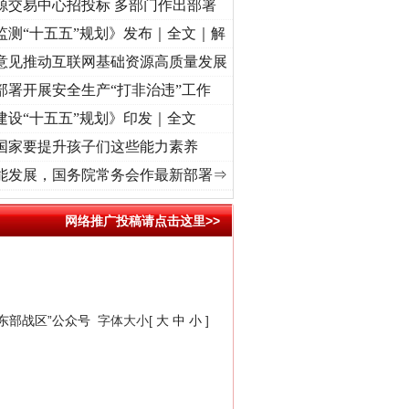
源交易中心招投标 多部门作出部署
监测“十五五”规划》发布｜全文｜解
意见推动互联网基础资源高质量发展
部署开展安全生产“打非治违”工作
建设“十五五”规划》印发｜全文
国家要提升孩子们这些能力素养
使命 奋进复兴征程丨红船起航处 潮起..
·[视频]
一首歌的时间，读懂乐至的“诗与远方”
能发展，国务院常务会作最新部署⇒
网络推广投稿请点击这里>>
“东部战区”公众号
字体大小[
大
中
小
]