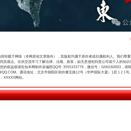
生物安全法正式实施
内容转载于网络（本网原创文章除外），其版权均属于原作者或归属权利人。我们尊
同其观点。仅供交流学习了解法律、法规、政策，如无意侵犯到贵公司或个人的知识
权益烦请告知本网制作采编部QQ号: 3555333776，微信号：GAN160003，请
3776@QQ.COM。通讯地址：北京市朝阳区朝外雅宝路12号（华声国际大厦）1层 1 
XXXXX网站。
"炒鞋教程"里的骗局