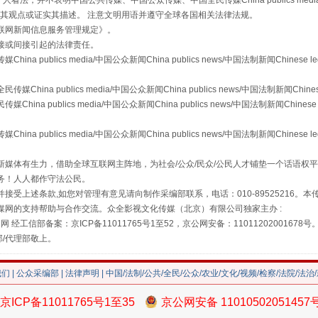
，并不表明中国公共传媒、中国公众传媒、中国全民传媒China publics media/中国公
s等传媒网站同意其观点或证实其描述。 注意文明用语并遵守全球各国相关法律法规。
联网新闻信息服务管理规定
》。
接或间接引起的法律责任。
publics media/中国公众新闻China publics news/中国法制新闻Chinese l
走近一线检察官
a publics media/中国公众新闻China publics news/中国法制新闻Chinese
 publics media/中国公众新闻China publics news/中国法制新闻Chinese 
publics media/中国公众新闻China publics news/中国法制新闻Chinese l
媒体有生力，借助全球互联网主阵地，为社会/公众/民众/公民人才铺垫一个话语权平
务！人人都作守法公民。
接受上述条款,如您对管理有意见请向制作采编部联系，电话：010-89525216。
媒网的支持帮助与合作交流。众全影视文化传媒（北京）有限公司独家主办 :
网 经工信部备案：京ICP备11011765号1至52，京公网安备：11011202001678号
部/代理部敬上。
藏房
除了知识还要"留白"
我们
|
公众采编部
|
法律声明
| 中国/法制/公共/全民/公众/农业/文化/视频/检察/法院/法治
京ICP备11011765号1至35
京公网安备 11010502051457