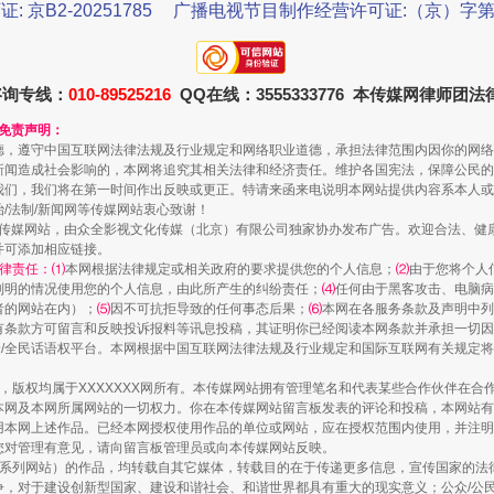
证: 京B2-20251785
广播电视节目制作经营许可证:（京）字第3
咨询专线：
010-89525216
QQ在线：3555333776 本传媒网律师团
和免责声明：
德，遵守中国互联网法律法规及行业规定和网络职业道德，承担法律范围内因你的网络
新闻造成社会影响的，本网将追究其相关法律和经济责任。维护各国宪法，保障公民的
送你一朵小红花
我们，我们将在第一时间作出反映或更正。特请来函来电说明本网站提供内容系本人或
治/法制/新闻网等传媒网站衷心致谢！
新闻网等传媒网站，由众全影视文化传媒（北京）有限公司独家协办发布广告。欢迎合法、
并可添加相应链接。
律责任：⑴
本网根据法律规定或相关政府的要求提供您的个人信息；
⑵
由于您将个人
列明的情况使用您的个人信息，由此所产生的纠纷责任；
⑷
任何由于黑客攻击、电脑病
者的网站在内）；
⑸
因不可抗拒导致的任何事态后果；
⑹
本网在各服务条款及声明中列
有条款方可留言和反映投诉报料等讯息投稿，其证明你已经阅读本网条款并承担一切因
民众/全民话语权平台。本网根据中国互联网法律法规及行业规定和国际互联网有关规定
作品，版权均属于XXXXXXX网所有。本传媒网站拥有管理笔名和代表某些合作伙伴在
本网及本网所属网站的一切权力。你在本传媒网站留言板发表的评论和投稿，本网站有
本网上述作品。已经本网授权使用作品的单位或网站，应在授权范围内使用，并注明“来
您对管理有意见，请向留言板管理员或向本传媒网站反映。
本传媒系列网站）的作品，均转载自其它媒体，转载目的在于传递更多信息，宣传国家的
茶叶“炒上天”
，对于建设创新型国家、建设和谐社会、和谐世界都具有重大的现实意义；公众/公民/