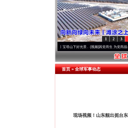
1
2
3
牢记初心使命 奋进复兴征程丨宝塔山下好光景..
·[视频]
因党而生 为党而战——百年“纪
首页
»
全球军事动态
现场视频！山东舰出扼台东