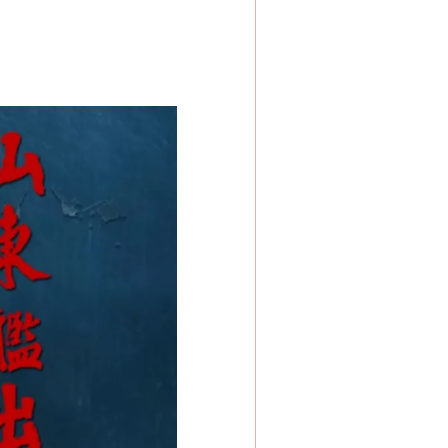
新中国诞生的见证
千亩耕地变“别墅”