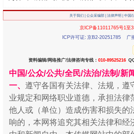
关于我们
|
公众采编部
|
法律声明
| 中国
京ICP备11011765号1至3
ICP许可证: 京B2-20251785
广
网上购药对药下症？
资料编辑/网络推广/法律咨询专线：
010-89525216
QQ
中国/公众/公共/全民/法治/法制/
一、
遵守各国有关法律、法规，遵
业规定和网络职业道德，承担法律
他人或（单位）造成伤害和损失的
响的，本网将追究其相关法律和经
这是一记警钟！
谢