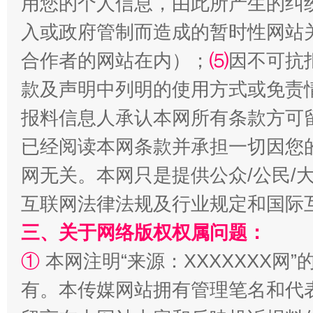
用您的个人信息，由此所产生的纠
入或政府管制而造成的暂时性网站
习近平的博鳌关键词
魏明亮
合作者的网站在内）；
⑸
因不可抗
款及声明中列明的使用方式或免责
报料信息人承认本网所有条款方可
已经阅读本网条款并承担一切因您
网无关。本网只是提供公众/公民/
互联网法律法规及行业规定和国际
生
“刷贴”乱象丛生
三、关于网络版权权属问题：
①
本网注明“来源：XXXXXXX网”
有。本传媒网站拥有管理笔名和代