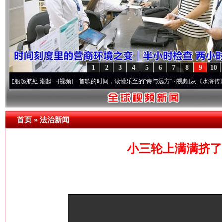
1
2
3
4
5
6
7
8
9
10
处 潮起..
·[视频]
一首歌的时间，读懂乐至的“诗与远方”
·[视频]
从《水浒传》看间谍“
首页
»
法治新闻
小三轮上满满挤了