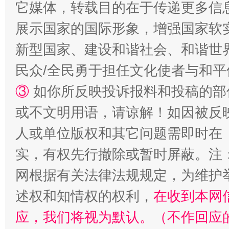
它媒体，转载目的在于传递更多信
展示国家的国际形象，增强国家软
新型国家、建设和谐社会、和谐世界
民众/全民勇于担任文化使者与和
漫山遍野的桃花与雪山、麦地、白藏房
除了
③
如你所反映投诉报料和投稿的部
或不文明用语，请谅解！如因被反
人或单位版权和其它问题需即时在
实，有权先行撤除或暂时屏蔽。注
网根据有关法律法规规定，为维护
述权和知情权的权利，
在收到本网
应，我们将视为默认。（不作回应
招工难、用工荒背后