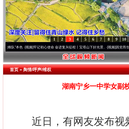
1
2
3
4
5
6
7
8
9
10
本色
·[视频]
牢记初心使命 奋进复兴征程丨宝塔山下好光景..
·[视频]
因党而生 为党而战—
首页
»
舆情/呼声/维权
湖南宁乡一中学女副
近日，有网友发布视频