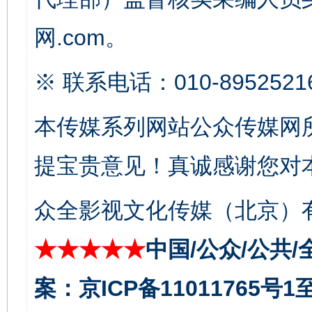
网.com。
※ 联系电话：010-8952521
这是一记警钟！
谢
本传媒系列网站公众传媒网
提宝贵意见！真诚感谢您对
众全影视文化传媒（北京）有
★★★★★
中国/公众/公共/
今
在谋一域中谋全局
案：京ICP备11011765号