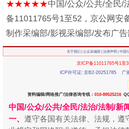
★★★★★
中国/公众/公共/全民/
备11011765号1至52，京公网安备：
这是一记警钟！
谢
制作采编部/影视采编部/发布广告
关于我们
|
公众采编部
|
法律声明
| 中国
京ICP备11011765号1至3
ICP许可证: 京B2-20251785
广
资料编辑/网络推广/法律咨询专线：
010-89525216
QQ
今
在谋一域中谋全局
中国/公众/公共/全民/法治/法制/
一、
遵守各国有关法律、法规，遵