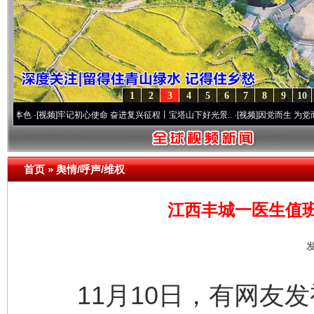
1
2
3
4
5
6
7
8
9
10
频]
牢记初心使命 奋进复兴征程丨宝塔山下好光景..
·[视频]
因党而生 为党而战——百年“
首页
»
舆情/呼声/维权
江西丰城一医生值
发
11月10日，有网友发