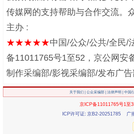
传媒网的支持帮助与合作交流。
主办 :
★★★★★
中国/公众/公共/全民/
这是一记警钟！
谢
备11011765号1至52，京公网安备：
制作采编部/影视采编部/发布广告
关于我们
|
公众采编部
|
法律声明
| 中国
京ICP备11011765号1至3
ICP许可证: 京B2-20251785
广
今
在谋一域中谋全局