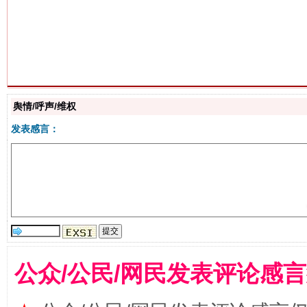
生
“刷贴”乱象丛生
舆情/呼声/维权
发表感言：
揭批美国五大"原罪"
"炒
公众/公民/网民发表评论感