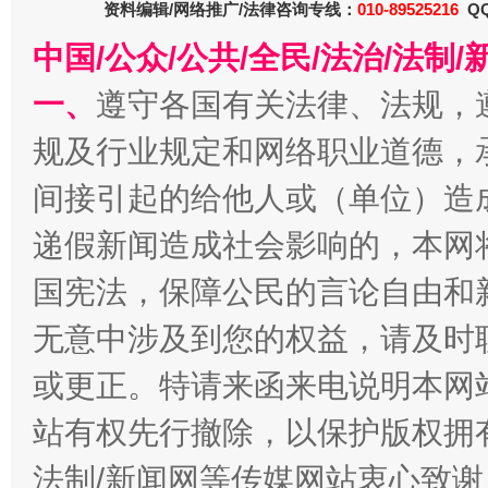
资料编辑/网络推广/法律咨询专线：
010-89525216
QQ
中国/公众/公共/全民/法治/法
一、
遵守各国有关法律、法规，
规及行业规定和网络职业道德，
间接引起的给他人或（单位）造
递假新闻造成社会影响的，本网
习近平的博鳌关键词
魏明亮
国宪法，保障公民的言论自由和
无意中涉及到您的权益，请及时
或更正。特请来函来电说明本网
站有权先行撤除，以保护版权拥有者
法制/新闻网等传媒网站衷心致谢