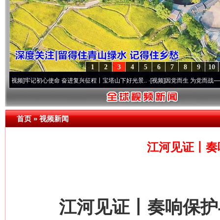
1
2
3
4
5
6
7
8
9
10
初心使命 奋进复兴征程丨宝塔山下好光景..
·[视频]
因党而生 为党而战——百年“纪”事⑧
首页
»
视频新闻
江河见证丨奏
江河见证丨奏响保护