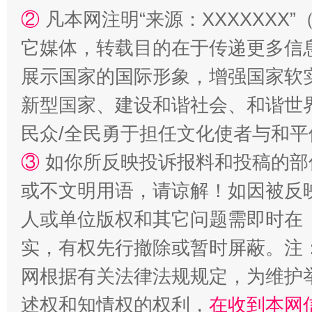
②
凡本网注明“来源：XXXXXX
漫山遍野的桃花与雪山、麦地、白藏房
除了
它媒体，转载目的在于传递更多信
展示国家的国际形象，增强国家软
新型国家、建设和谐社会、和谐世界
民众/全民勇于担任文化使者与和
③
如你所反映投诉报料和投稿的部
或不文明用语，请谅解！如因被反
人或单位版权和其它问题需即时在
招工难、用工荒背后
实，有权先行撤除或暂时屏蔽。注
网根据有关法律法规规定，为维护
述权和知情权的权利，
在收到本网