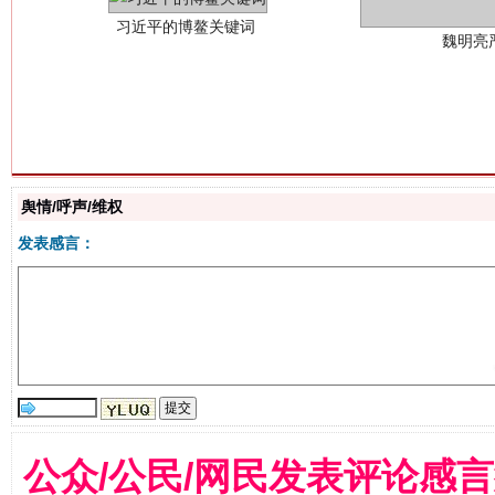
生
“刷贴”乱象丛生
舆情/呼声/维权
发表感言：
公众/公民/网民发表评论感
揭批美国五大"原罪"
"炒