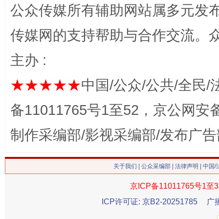
公众传媒所有辅助网站属多元发
传媒网的支持帮助与合作交流。
主办 :
★★★★★
中国/公众/公共/全民/
备11011765号1至52，京公网安备：
这是一记警钟！
谢
制作采编部/影视采编部/发布广告
关于我们
|
公众采编部
|
法律声明
| 中国
京ICP备11011765号1至3
ICP许可证: 京B2-20251785
广