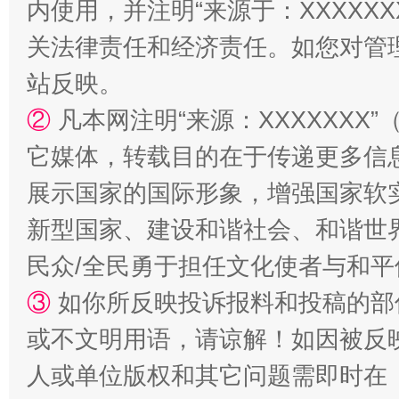
内使用，并注明“来源于：XXXXX
站台名比不上好声名
关法律责任和经济责任。如您对管
站反映。
②
凡本网注明“来源：XXXXXX
它媒体，转载目的在于传递更多信
展示国家的国际形象，增强国家软
新型国家、建设和谐社会、和谐世界
民众/全民勇于担任文化使者与和
漫山遍野的桃花与雪山、麦地、白藏房
除了
③
如你所反映投诉报料和投稿的部
或不文明用语，请谅解！如因被反
人或单位版权和其它问题需即时在