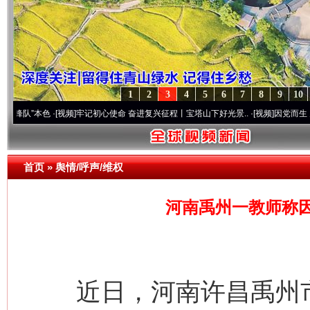
1
2
3
4
5
6
7
8
9
10
本色
·[视频]
牢记初心使命 奋进复兴征程丨宝塔山下好光景..
·[视频]
因党而生 为党而战—
首页
»
舆情/呼声/维权
河南禹州一教师称
近日，河南许昌禹州市