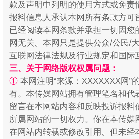
款及声明中列明的使用方式或免责
揭批美国五大"原罪"
"炒
报料信息人承认本网所有条款方可
已经阅读本网条款并承担一切因您
网无关。本网只是提供公众/公民/
互联网法律法规及行业规定和国际
三、关于网络版权权属问题：
①
本网注明“来源：XXXXXXX网”
有。本传媒网站拥有管理笔名和代
解纷+调解+退费，一次搞定
留言在本网站内容和反映投诉报料
所属网站的一切权力。你在本传媒
在网站内转载或修改引用。但未经