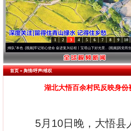
1
2
3
4
5
6
7
8
9
10
本色
·[视频]
牢记初心使命 奋进复兴征程丨宝塔山下好光景..
·[视频]
因党而生 为党而战—
首页
»
舆情/呼声/维权
湖北大悟百余村民反映身份
5月10日晚，大悟县