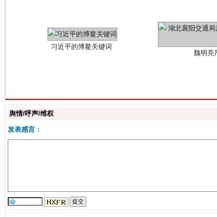
舆情/呼声/维权
生
“刷贴”乱象丛生
发表感言：