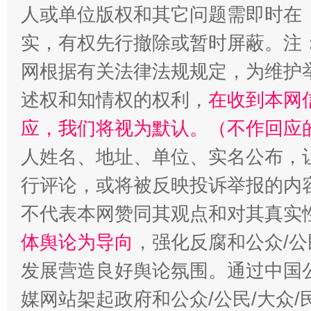
人或单位版权和其它问题需即时在
实，有权先行撤除或暂时屏蔽。注
网根据有关法律法规规定，为维护
述权和知情权的权利，
在收到本网
应，我们将视为默认。（不作回应
招工难、用工荒背后
人姓名、地址、单位、实名公布，让
行评论，或将被反映投诉举报的内
不代表本网赞同其观点和对其真实
体舆论为导向
，强化反腐和公众/公
发展营造良好舆论氛围。通过中国公
媒网站架起政府和公众/公民/大众