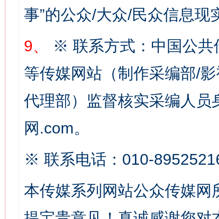
事”的公众/大众/民众信息现
网上购药对药下症？
9、
※ 联系方式：中国公共
等传媒网站（制作采编部/影
代理部）监督核实采编人员身
网.com。
※ 联系电话：010-8952521
这是一记警钟！
谢
本传媒系列网站公众传媒网
提宝贵意见！真诚感谢您对