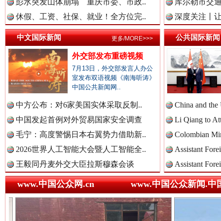
彭水突发山体崩塌 重庆市委、市政..
库尔勒市交通
中国法治新闻网.
休假、工资、社保、就业！全方位完..
深度关注丨让
中文国际新闻
公共国际新闻
更多/MORE>>>
中国法院新闻网.
外交部发布重磅视频
7月13日，外交部发言人办公
巳巳如意，开工大吉！
三轮上
室发布双语视频《南海听涛》
中国公共新闻网..
中国检察新闻网.
中方公布：对6家美国实体采取反制..
China and the
中国发起首例对外贸易国家安全调查
Li Qiang to At
毛宁：高度警惕日本右翼势力借助新..
Colombian Mini
中国医药新闻网.
2026世界人工智能大会暨人工智能全..
Assistant Fore
王毅同丹麦外交大臣拉斯穆森会谈
Assistant Fore
www.中国公众网.cn
www.中国公众新闻.中
中国企业新闻网.
“后车司机肯定在骂我”
全民健身