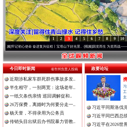
1
2
3
4
5
6
7
8
9
10
初心使命 奋进复兴征程丨宝塔山下好光景..
·[视频]
因党而生 为党而战——百年“纪”事⑧
今日即时新闻
政要论坛
省市州负责人投稿
近期涉私家车群死群伤事故多发..
习
半生相守，一别两宽：这场老年..
工
一纸欠条伤亲情 巡回调解促和..
主
26万保费，离婚时为何要分走一..
习近平同斯洛伐
杨天誉，不得录用为公务员
习近平同巴西总
传销头目出狱后办书院暴力管教..
习近平在2026