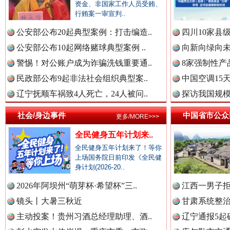
中国全民新闻网.
资金、非国家工作人员受贿、
行贿案一审宣判..
公安部公布20起典型案例：打击编造..
四川10家县
衣柜里的秘密
高速路上
中国公众新闻网.
公安部公布10起网络赌球典型案例 ..
向新向绿向未
警惕！对公账户成为诈骗洗钱重要通..
8家强制性产
民政部公布9起非法社会组织典型案..
中国空调15
中国公民新闻网.
辽宁抚顺车祸致4人死亡，24人被问..
探访我国规模
社会/身边事件
中国省市公众
更多/MORE>>>
全民健身五年计划来..
中国公共新闻网.
全民健身五年计划来了！等你
上场国务院日前印发《全民健
身计划(2026-20..
春天里的科技盛宴
2026年阿坝州“萌芽杯·希望杯”三..
江西一男子拒
中国法制新闻网.
镜头丨大暑三秋近
甘肃系统整治
主动投案！贵州习酒总经理助理、酒..
辽宁通报5起