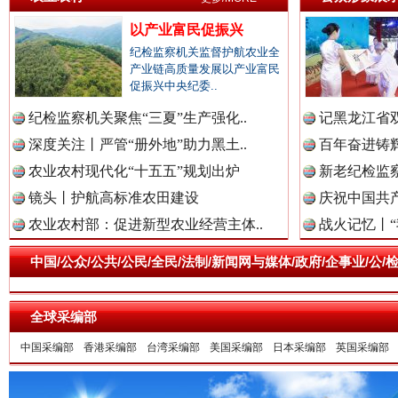
以产业富民促振兴
纪检监察机关监督护航农业全
产业链高质量发展以产业富民
促振兴中央纪委..
祁连巍巍树丰碑
高回报
纪检监察机关聚焦“三夏”生产强化..
记黑龙江省双
深度关注丨严管“册外地”助力黑土..
百年奋进铸辉
农业农村现代化“十五五”规划出炉
新老纪检监察
镜头丨护航高标准农田建设
庆祝中国共产
农业农村部：促进新型农业经营主体..
战火记忆丨“
中国/公众/公共/公民/全民/法制/新闻网与媒体/政府/企事业/
全球采编部
中国采编部
香港采编部
台湾采编部
美国采编部
日本采编部
英国采编部
一枚“钉子”竟然扎入要害部门