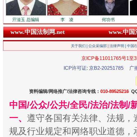
衣柜里的秘密
高速路上
亓淦玉 总编辑
李 凌
何功书
www.中国法制网.net
www.中
关于我们
|
公众采编部
|
法律声明
| 中国
京ICP备11011765号1至3
ICP许可证: 京B2-20251785
广
春天里的科技盛宴
资料编辑/网络推广/法律咨询专线：
010-89525216
QQ
中国/公众/公共/全民/法治/法
一、
遵守各国有关法律、法规，
规及行业规定和网络职业道德，