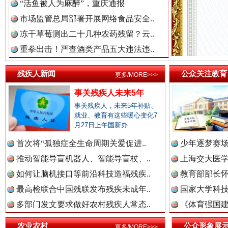
“活鱼被人为麻醉”，重庆通报
市场监管总局部署开展网络食品安全..
红船起航处 潮起向未来
广州首
冻干草莓测出二十几种农药残留？云..
重拳出击！严查酒类产品五大违法违..
残疾人新闻
公众关注教育
更多/MORE>>>
事关残疾人未来5年
事关残疾人，未来5年补贴、
就业、教育有这些暖心变化7
月27日上午国新办..
首次将“孤独症全生命周期关爱促进..
少年逐梦赛场
推动智能导盲机器人、智能导盲杖、..
上海交大医
三年瞒报超千万 隐匿收入偷税被查处..
如何让脑机接口等前沿科技造福残疾..
教育部部长怀
最高检联合中国残联发布残疾未成年..
国家大学科技
多部门发文要求做好农村残疾人常态..
《体育强国建
农业农村
公众形象展
更多/MORE>>>