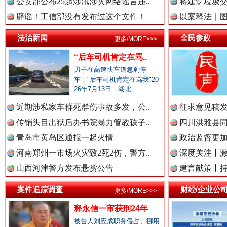
公安部公布25起涉汛涉灾网络谣言违..
将建筑垃圾
辟谣！工信部没有发布过这个文件！
以案释法｜图“
中国视频新闻网.
法治新闻
全民参政
更多/MORE>>>
“后车司机肯定在骂..
男子在高速快车道急刹停
中国廉政法纪网.
车："后车司机肯定在骂我"20
26年7月13日，湖北..
近期涉私家车群死群伤事故多发，公..
征求意见稿发
传销头目出狱后办书院暴力管教孩子..
四川洪雅县同
中国律师在线.中
雄关漫道展新颜
“
青岛市黄岛区通报一起火情
政治监督更
河南郑州一市场火灾致2死2伤，警方..
深度关注丨
山西河津警方发布悬赏公告
建言献策丨持
中国参政网.中
案件追踪调查
财经/企业公
更多/MORE>>>
释永信一审获刑24年
被告人刘应成职务侵占、挪用