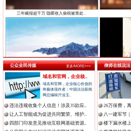
中国法院新闻网.
中国检察新闻网.
祁连巍巍树丰碑
高回报
中国医药新闻网.
公众全民传媒
律师在线说法
更多/MORE>>>
域名和官网，企业核..
域名和官网，企业核心价值的
终极体现作者：中国法治新闻
中国企业新闻网.
网总编辑亓淦玉..
违法违规收集个人信息！涉及35款应..
26万保费，
让人工智能成为促进共同繁荣、维护..
八一建军节｜
中国农业新闻网.
四部门印发意见推动互联网基础资源..
楼下漏水楼上
一枚“钉子”竟然扎入要害部门