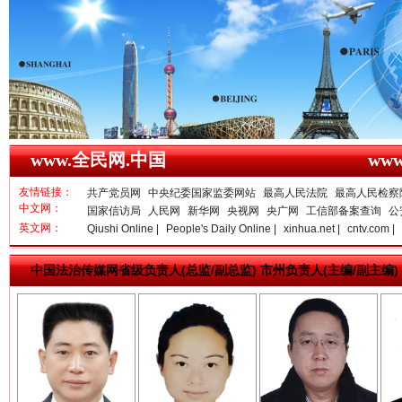
www.全民网.中国
ww
雄关漫道展新颜
“
友情链接：
共产党员网
中央纪委国家监委网站
最高人民法院
最高人民检察
中文网：
国家信访局
人民网
新华网
央视网
央广网
工信部备案查询
公
英文网：
Qiushi Online |
People's Daily Online |
xinhua.net |
cntv.com |
中国法治传媒网省级负责人(总监/副总监) 市州负责人(主编/副主编)
亓淦玉 总编辑
李 凌
何功书