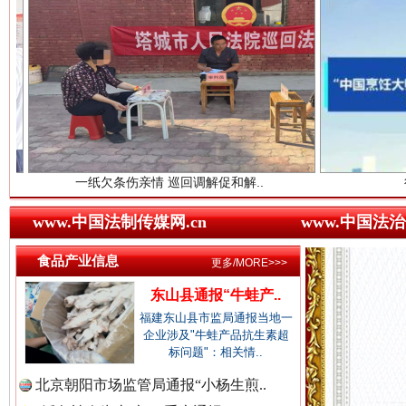
中国农业新闻网.
中国视频新闻网.
一纸欠条伤亲情 巡回调解促和解..
行业协会接连
中国廉政法纪网.
世界屋脊 天路回响
永
www.中国法制传媒网.cn
www.中国法治
食品产业信息
更多/MORE>>>
东山县通报“牛蛙产..
中国律师在线.中
福建东山县市监局通报当地一
企业涉及"牛蛙产品抗生素超
标问题"：相关情..
中国参政网.中
北京朝阳市场监管局通报“小杨生煎..