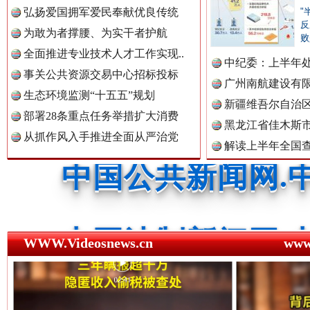
中国公众新闻网.
弘扬爱国拥军爱民奉献优良传统
"
反
为敢为者撑腰、为实干者护航
败
全面推进专业技术人才工作实现..
红船起航处 潮起向未来
广州首
中纪委：上半年处
中国公民新闻网.
事关公共资源交易中心招标投标
广州南航建设有
生态环境监测“十五五”规划
新疆维吾尔自治
部署28条重点任务举措扩大消费
黑龙江省佳木斯
中国公共新闻网.
从抓作风入手推进全面从严治党
解读上半年全国
数据
中国法制新闻网.
WWW.Videosnews.cn
ww
三年瞒报超千万 隐匿收入偷税被查处..
中国法治新闻网.