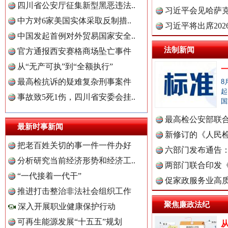
“后车司机肯定在骂我”
全民健身
四川省公安厅征集新型黑恶违法..
理高级..
习近平会见哈萨
中方对6家美国实体采取反制措..
习近平将出席20
中国发起首例对外贸易国家安全..
球治理..
法制新闻
官方通报西安赛格商场坠亡事件
从“无产可执”到“全额执行”
最高检抗诉的疑难复杂刑事案件
8
起
事故致5死1伤，四川省安委会挂..
国
最高检公安部联
最新时事新闻
周岁未..
新修订的《人民
世界屋脊 天路回响
永
把老百姓关切的事一件一件办好
布
六部门发布通告
分析研究当前经济形势和经济工..
两部门联合印发
“一代接着一代干”
定》
促家政服务业高质
中国全民新闻网.
推进打击整治非法社会组织工作
聚焦廉政法纪
深入开展职业健康保护行动
可再生能源发展“十五五”规划